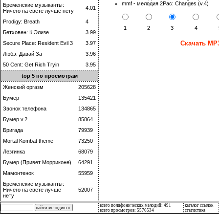
mmf - мелодия 2Pac: Changes (v.4)
Бременские музыканты:
4.01
Ничего на свете лучше нету
Prodigy: Breath
4
1
2
3
4
Бетховен: К Элизе
3.99
Скачать MP3
Secure Place: Resident Evil 3
3.97
Любэ: Давай За
3.96
50 Cent: Get Rich Tryin
3.95
top 5 по просмотрам
Женский оргазм
205628
Бумер
135421
Звонок телефона
134865
Бумер v.2
85864
Бригада
79939
Mortal Kombat theme
73250
Лезгинка
68079
Бумер (Привет Морриконе)
64291
Мамонтенок
55959
Бременские музыканты:
Ничего на свете лучше
52007
нету
всего полифонических мелодий: 491
каталог ссылок
всего просмотров: 5576534
статистика