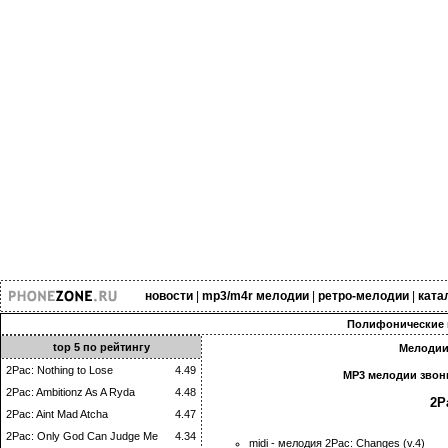
новости
|
mp3/m4r мелодии
|
ретро-мелодии
|
ката
Полифонические 
top 5 по рейтингу
Мелодии 
2Pac: Nothing to Lose
4.49
MP3 мелодии звонк
2Pac: Ambitionz As A Ryda
4.48
2P
2Pac: Aint Mad Atcha
4.47
2Pac: Only God Can Judge Me
4.34
midi - мелодия 2Pac: Changes (v.4)