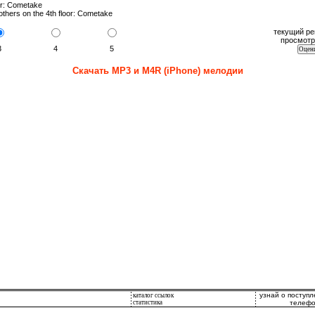
or: Cometake
hers on the 4th floor: Cometake
текущий ре
просмотр
3
4
5
Скачать MP3 и M4R (iPhone) мелодии
узнай о поступ
каталог ссылок
статистика
телефо