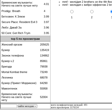
mmf - мелодия 2 brothers on the 4th flo
Бременские музыканты:
4.01
mmf - мелодия с вибро-эффектом 2 brot
Ничего на свете лучше нету
Prodigy: Breath
4
Бетховен: К Элизе
3.99
1
2
Secure Place: Resident Evil 3
3.97
Любэ: Давай За
3.96
50 Cent: Get Rich Tryin
3.95
top 5 по просмотрам
Женский оргазм
205625
Бумер
135419
Звонок телефона
134862
Бумер v.2
85861
Бригада
79938
Mortal Kombat theme
73249
Лезгинка
68078
Бумер (Привет Морриконе)
64290
Мамонтенок
55958
Бременские музыканты:
Ничего на свете лучше
52004
нету
всего полифонических мелодий: 491
всего просмотров: 5576534