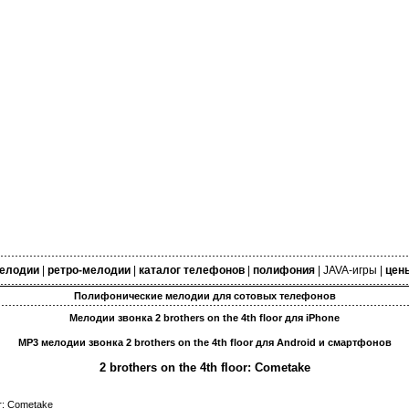
елодии
|
ретро-мелодии
|
каталог телефонов
|
полифония
|
JAVA-игры
|
цен
Полифонические мелодии для сотовых телефонов
Мелодии звонка 2 brothers on the 4th floor для iPhone
MP3 мелодии звонка 2 brothers on the 4th floor для Android и смартфонов
2 brothers on the 4th floor: Cometake
or: Cometake