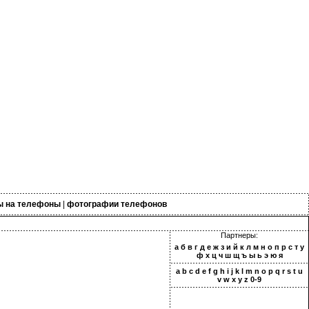
ы на телефоны
|
фотографии телефонов
Партнеры:
а
б
в
г
д
е
ж
з
и
й
к
л
м
н
о
п
р
с
т
у
ф
х
ц
ч
ш
щ
ъ
ы
ь
э
ю
я
a
b
c
d
e
f
g
h
i
j
k
l
m
n
o
p
q
r
s
t
u
v
w
x
y
z
0-9