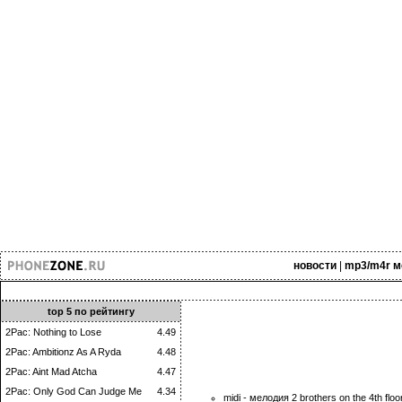
новости
|
mp3/m4r м
top 5 по рейтингу
2Pac: Nothing to Lose
4.49
2Pac: Ambitionz As A Ryda
4.48
2Pac: Aint Mad Atcha
4.47
2Pac: Only God Can Judge Me
4.34
midi - мелодия 2 brothers on the 4th flo