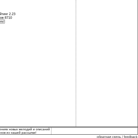
йтинг 2.23
ов 8710
лениях новых мелодий и описаний
нов из нашей рассылки!
обратная связь / feedback