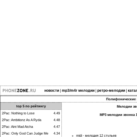
новости
|
mp3/m4r мелодии
|
ретро-мелодии
|
ката
Полифонические 
top 5 по рейтингу
Мелодии зво
2Pac: Nothing to Lose
4.49
MP3 мелодии звонка 1
2Pac: Ambitionz As A Ryda
4.48
2Pac: Aint Mad Atcha
4.47
2Pac: Only God Can Judge Me
4.34
midi - мелодия 12 стульев