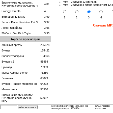
mmf - мелодия 12 стульев
Бременские музыканты:
4.01
mmf - мелодия с вибро-эффектом 12 
Ничего на свете лучше нету
Prodigy: Breath
4
Бетховен: К Элизе
3.99
1
2
3
4
Secure Place: Resident Evil 3
3.97
Скачать MP3
Любэ: Давай За
3.96
50 Cent: Get Rich Tryin
3.95
top 5 по просмотрам
Женский оргазм
205628
Бумер
135422
Звонок телефона
134866
Бумер v.2
85864
Бригада
79939
Mortal Kombat theme
73250
Лезгинка
68079
Бумер (Привет Морриконе)
64292
Мамонтенок
55960
Бременские музыканты:
Ничего на свете лучше
52007
нету
всего полифонических мелодий: 491
каталог ссылок
всего просмотров: 5576534
статистика