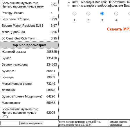
mmf - мелодия Виа гра: Не оставляй 
Бременские музыканты:
4.01
mmf - мелодия с вибро-эффектом Виа 
Ничего на свете лучше нету
Prodigy: Breath
4
Бетховен: К Элизе
3.99
1
2
3
4
Secure Place: Resident Evil 3
3.97
Скачать MP3
Любэ: Давай За
3.96
50 Cent: Get Rich Tryin
3.95
top 5 по просмотрам
Женский оргазм
205625
Бумер
135420
Звонок телефона
134863
Бумер v.2
85861
Бригада
79939
Mortal Kombat theme
73249
Лезгинка
68078
Бумер (Привет Морриконе)
64290
Мамонтенок
55958
Бременские музыканты:
Ничего на свете лучше
52005
нету
всего полифонических мелодий: 491
каталог ссылок
всего просмотров: 5576534
статистика