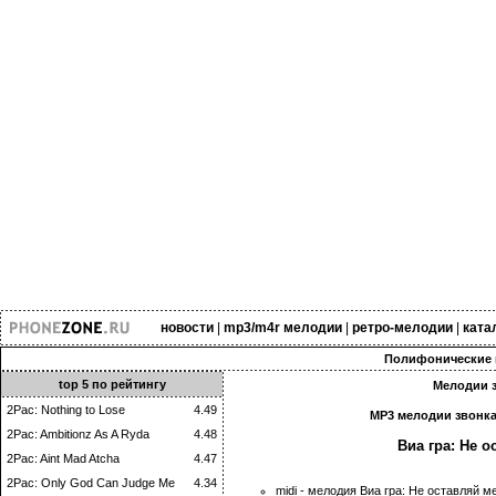
новости
|
mp3/m4r мелодии
|
ретро-мелодии
|
ката
Полифонические 
top 5 по рейтингу
Мелодии з
2Pac: Nothing to Lose
4.49
MP3 мелодии звонка
2Pac: Ambitionz As A Ryda
4.48
Виа гра: Не 
2Pac: Aint Mad Atcha
4.47
2Pac: Only God Can Judge Me
4.34
midi - мелодия Виа гра: Не оставляй 