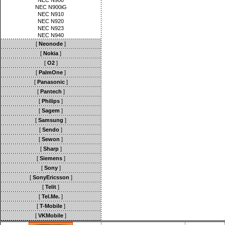
NEC N900
NEC N900iG
NEC N910
NEC N920
NEC N923
NEC N940
[
Neonode
]
[
Nokia
]
[
O2
]
[
PalmOne
]
[
Panasonic
]
[
Pantech
]
[
Philips
]
[
Sagem
]
[
Samsung
]
[
Sendo
]
[
Sewon
]
[
Sharp
]
[
Siemens
]
[
Sony
]
[
SonyEricsson
]
[
Telit
]
[
Tel.Me.
]
[
T-Mobile
]
[
VKMobile
]