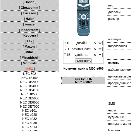
[
Bosch
]
вес
[
Cheacomm
]
дисплей
[
Ericsson
]
[
Haier
]
размер
[
i-mate
]
[
Innostream
]
[
Kyocera
]
мелодии
[
LG
]
7.45
дизайн
виброзвонок
[
Maxon
]
7.1
возможности
[
Mitac
]
7.15
удобство
[
Mitsubishi
]
память
[
Motorola
]
Комментарии к NEC e606
[
NEC
]
набранные но
NEC 802
принятые звон
NEC c616v
где купить
NEC DB2000
NEC e606?
пропущенные з
NEC DB4000
NEC DB4100
NEC DB500
NEC DB5000
NEC DB6000
SMS
NEC DB7000
часы
NEC e101
NEC e228
будильник
NEC e232
NEC e238
передача данн
NEC e313
ИК-порт