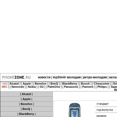
новости
|
mp3/m4r мелодии
|
ретро-мелодии
|
ката
»»»
[
Alcatel
] [
Apple
] [
Benefon
] [
BenQ
] [
BlackBerry
] [
Bosch
] [
Cheacomm
] [
Er
NEC
] [
Neonode
] [
Nokia
] [
O2
] [
PalmOne
] [
Panasonic
] [
Pantech
] [
Philips
] [
Sag
M
[
Alcatel
]
[
Apple
]
стандарт
[
Benefon
]
[
BenQ
]
год выпуска
[
BlackBerry
]
размер