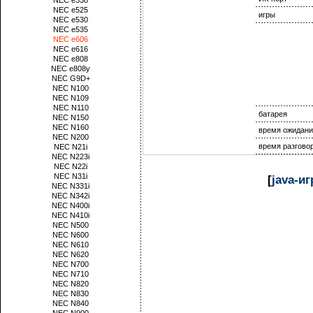
NEC e338
NEC e525
игры
NEC e530
NEC e535
NEC e606
NEC e616
NEC e808
NEC e808y
NEC G9D+
NEC N100
NEC N109
NEC N110
батарея
NEC N150
NEC N160
время ожидани
NEC N200
время разгово
NEC N21i
NEC N223i
NEC N22i
NEC N31i
[
java-и
NEC N331i
NEC N342i
NEC N400i
NEC N410i
NEC N500
NEC N600
NEC N610
NEC N620
NEC N700
NEC N710
NEC N820
NEC N830
NEC N840