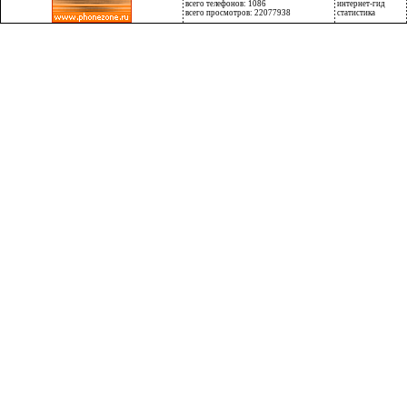
всего телефонов: 1086
интернет-гид
всего просмотров: 22077938
статистика