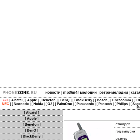
новости
|
mp3/m4r мелодии
|
ретро-мелодии
|
ката
»»»
[
Alcatel
] [
Apple
] [
Benefon
] [
BenQ
] [
BlackBerry
] [
Bosch
] [
Cheacomm
] [
Er
NEC
] [
Neonode
] [
Nokia
] [
O2
] [
PalmOne
] [
Panasonic
] [
Pantech
] [
Philips
] [
Sag
M
[
Alcatel
]
[
Apple
]
стандарт
[
Benefon
]
[
BenQ
]
год выпуска
[
BlackBerry
]
размер