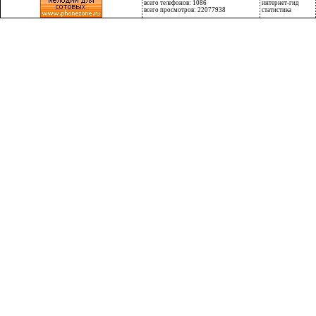
всего телефонов: 1086
интернет-гид
всего просмотров: 22077938
статистика