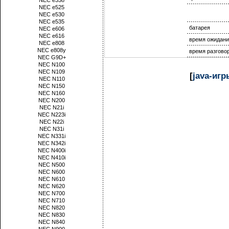
NEC e338
NEC e525
NEC e530
NEC e535
батарея
NEC e606
NEC e616
время ожидани
NEC e808
NEC e808y
время разгово
NEC G9D+
NEC N100
NEC N109
[
java-иг
NEC N110
NEC N150
NEC N160
NEC N200
NEC N21i
NEC N223i
NEC N22i
NEC N31i
NEC N331i
NEC N342i
NEC N400i
NEC N410i
NEC N500
NEC N600
NEC N610
NEC N620
NEC N700
NEC N710
NEC N820
NEC N830
NEC N840