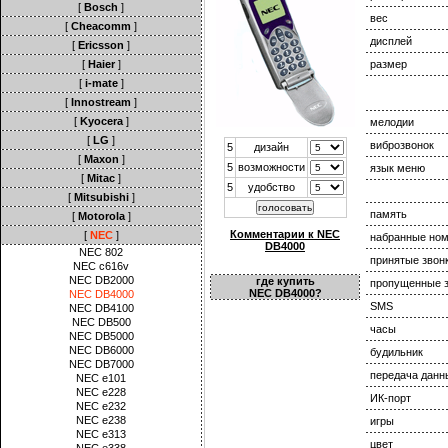
[
Bosch
]
вес
[
Cheacomm
]
дисплей
[
Ericsson
]
[
Haier
]
размер
[
i-mate
]
[
Innostream
]
[
Kyocera
]
мелодии
[
LG
]
виброзвонок
5
дизайн
[
Maxon
]
5
возможности
язык меню
[
Mitac
]
5
удобство
[
Mitsubishi
]
память
[
Motorola
]
Комментарии к NEC
[
NEC
]
набранные но
DB4000
NEC 802
принятые звон
NEC c616v
NEC DB2000
где купить
пропущенные з
NEC DB4000?
NEC DB4000
SMS
NEC DB4100
NEC DB500
часы
NEC DB5000
NEC DB6000
будильник
NEC DB7000
передача данн
NEC e101
NEC e228
ИК-порт
NEC e232
NEC e238
игры
NEC e313
цвет