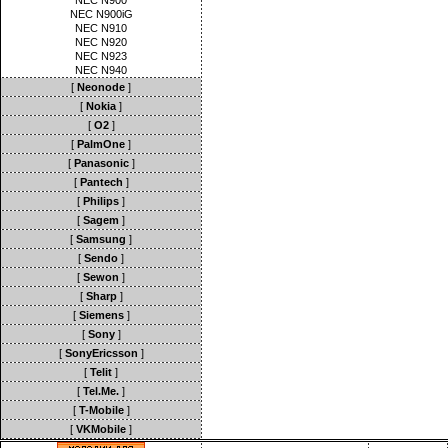
NEC N900
NEC N900iG
NEC N910
NEC N920
NEC N923
NEC N940
[
Neonode
]
[
Nokia
]
[
O2
]
[
PalmOne
]
[
Panasonic
]
[
Pantech
]
[
Philips
]
[
Sagem
]
[
Samsung
]
[
Sendo
]
[
Sewon
]
[
Sharp
]
[
Siemens
]
[
Sony
]
[
SonyEricsson
]
[
Telit
]
[
Tel.Me.
]
[
T-Mobile
]
[
VKMobile
]