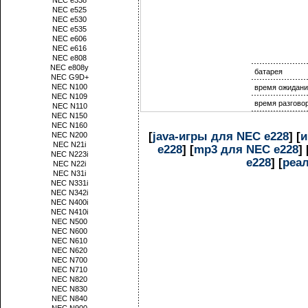
NEC e338
NEC e525
NEC e530
NEC e535
NEC e606
NEC e616
NEC e808
NEC e808y
батарея
NEC G9D+
NEC N100
время ожидани
NEC N109
время разгово
NEC N110
NEC N150
NEC N160
[
java-игры для NEC e228
] [
и
NEC N200
NEC N21i
e228
] [
mp3 для NEC e228
] 
NEC N223i
e228
] [
реа
NEC N22i
NEC N31i
NEC N331i
NEC N342i
NEC N400i
NEC N410i
NEC N500
NEC N600
NEC N610
NEC N620
NEC N700
NEC N710
NEC N820
NEC N830
NEC N840