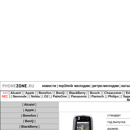
новости
|
mp3/m4r мелодии
|
ретро-мелодии
|
ката
»»»
[
Alcatel
] [
Apple
] [
Benefon
] [
BenQ
] [
BlackBerry
] [
Bosch
] [
Cheacomm
] [
Er
NEC
] [
Neonode
] [
Nokia
] [
O2
] [
PalmOne
] [
Panasonic
] [
Pantech
] [
Philips
] [
Sag
M
[
Alcatel
]
[
Apple
]
стандарт
[
Benefon
]
[
BenQ
]
год выпуска
[
BlackBerry
]
размер