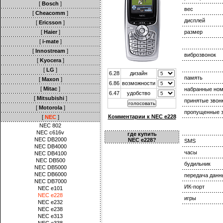
[
Bosch
]
вес
[
Cheacomm
]
дисплей
[
Ericsson
]
[
Haier
]
размер
[
i-mate
]
[
Innostream
]
виброзвонок
[
Kyocera
]
[
LG
]
6.28
дизайн
память
[
Maxon
]
6.86
возможности
[
Mitac
]
набранные но
6.47
удобство
[
Mitsubishi
]
принятые звон
[
Motorola
]
пропущенные з
Комментарии к NEC e228
[
NEC
]
NEC 802
NEC c616v
где купить
NEC DB2000
NEC e228?
SMS
NEC DB4000
часы
NEC DB4100
NEC DB500
будильник
NEC DB5000
NEC DB6000
передача данн
NEC DB7000
ИК-порт
NEC e101
NEC e228
игры
NEC e232
NEC e238
NEC e313