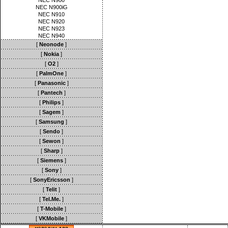
NEC N900
NEC N900iG
NEC N910
NEC N920
NEC N923
NEC N940
[
Neonode
]
[
Nokia
]
[
O2
]
[
PalmOne
]
[
Panasonic
]
[
Pantech
]
[
Philips
]
[
Sagem
]
[
Samsung
]
[
Sendo
]
[
Sewon
]
[
Sharp
]
[
Siemens
]
[
Sony
]
[
SonyEricsson
]
[
Telit
]
[
Tel.Me.
]
[
T-Mobile
]
[
VKMobile
]