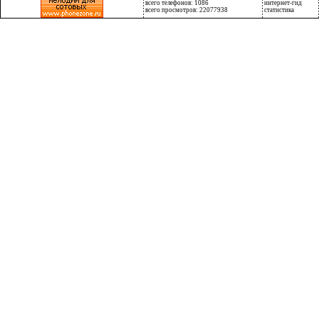
всего телефонов: 1086
интернет-гид
всего просмотров: 22077938
статистика