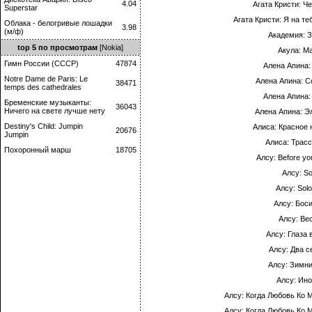
4.04
Агата Кристи: Ч
Superstar
Агата Кристи: Я на те
Облака - белогривые лошадки
3.98
(м/ф)
Академия: З
top 5 по просмотрам
[Nokia]
Акула: М
Гимн России (СССР)
47874
Алена Апина
Notre Dame de Paris: Le
Алена Апина: С
38471
temps des cathedrales
Алена Апина:
Бременские музыканты:
36043
Ничего на свете лучше нету
Алена Апина: Э
Destiny's Child: Jumpin
Алиса: Красное 
20676
Jumpin
Алиса: Трасс
Похоронный марш
18705
Алсу: Before yo
Алсу: So
Алсу: Solo
Алсу: Бос
Алсу: Ве
Алсу: Глаза 
Алсу: Два с
Алсу: Зимни
Алсу: Ино
Алсу: Когда Любовь Ко М
Алсу: Когда Любовь Ко М