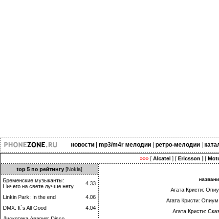
новости
|
mp3/m4r мелодии
|
ретро-мелодии
|
ката
»»»
[
Alcatel
] [
Ericsson
] [
Moto
top 5 по рейтингу
[Nokia]
назван
Бременские музыканты:
4.33
Ничего на свете лучше нету
Агата Кристи: Опиу
Linkin Park: In the end
4.06
Агата Кристи: Опиум 
DMX: It`s All Good
4.04
Агата Кристи: Ска
Дискотека Авария: Disco