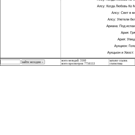
Алсу: Когда Любовь Ко М
Алсу: Свет в м
Алсу: Улетели бе
Ариана: Под испа
Ария: Гр
Ария: Улиц
Аукцион: Гол
Аукцыон и Хвост:
всего мелодий: 3160
каталог ссылок
всего просмотров: 7756153
статистика