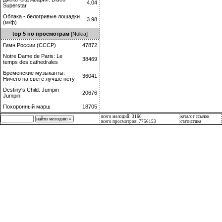
4.04
Superstar
Облака - белогривые лошадки
3.98
(м/ф)
top 5 по просмотрам
[Nokia]
Гимн России (СССР)
47872
Notre Dame de Paris: Le
38469
temps des cathedrales
Бременские музыканты:
36041
Ничего на свете лучше нету
Destiny's Child: Jumpin
20676
Jumpin
Похоронный марш
18705
всего мелодий: 3160
каталог ссылок
всего просмотров: 7756153
статистика