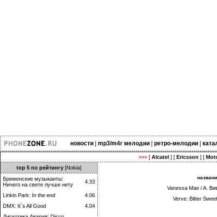
новости
|
mp3/m4r мелодии
|
ретро-мелодии
|
ката
»»»
[
Alcatel
] [
Ericsson
] [
Moto
top 5 по рейтингу
[Nokia]
назван
Бременские музыканты:
4.33
Ничего на свете лучше нету
Vanessa Mae / A. Ви
Linkin Park: In the end
4.06
Verve: Bitter Swe
DMX: It`s All Good
4.04
Дискотека Авария: Disco