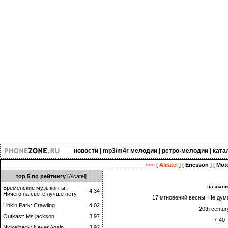
новости
|
mp3/m4r мелодии
|
ретро-мелодии
|
ката
»»»
[
Alcatel
] [
Ericsson
] [
Moto
top 5 по рейтингу
[Alcatel]
назван
Бременские музыканты:
4.34
Ничего на свете лучше нету
17 мгновений весны: Не дум
Linkin Park: Crawling
4.02
20th centur
Outkast: Ms jackson
3.97
7-40
Nickelback: Never Again
3.92