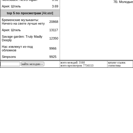
7Б: Молодые
Ария: Штиль
3.69
top 5 по просмотрам
[Alcatel]
Бременские музыканты:
20868
Ничего на свете лучше нету
Ария: Штиль
13117
Savage garden: Truly Madly
12350
Deeply
Нас извлекут из-под
9966
обломков
Simpsons
9925
всего мелодий: 3160
каталог ссылок
всего просмотров: 7756153
статистика