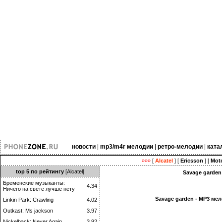
новости
|
mp3/m4r мелодии
|
ретро-мелодии
|
ката
»»»
[
Alcatel
] [
Ericsson
] [
Moto
top 5 по рейтингу
[Alcatel]
Savage garden
Бременские музыканты:
4.34
Ничего на свете лучше нету
Savage garden - MP3 ме
Linkin Park: Crawling
4.02
Outkast: Ms jackson
3.97
Nickelback: Never Again
3.92