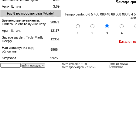
Savage gar
Ария: Штиль
3.69
top 5 по просмотрам
[Alcatel]
Tempo Lento: 0 6 5 488 088 48 68 588 088 5 4 5
488
Бременские музыканты:
20871
Ничего на свете лучше нету
Ария: Штиль
13117
1
2
3
4
Savage garden: Truly Madly
12351
Deeply
Каталог с
Нас извлекут из-под
9966
обломков
Simpsons
9925
всего мелодий: 3160
каталог ссылок
всего просмотров: 7756153
статистика