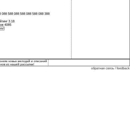
8 088 588 088 588 088 588 088 388
йтинг 3.18
ов 4085
лениях новых мелодий и описаний
нов из нашей рассылки!
обратная связь / feedback