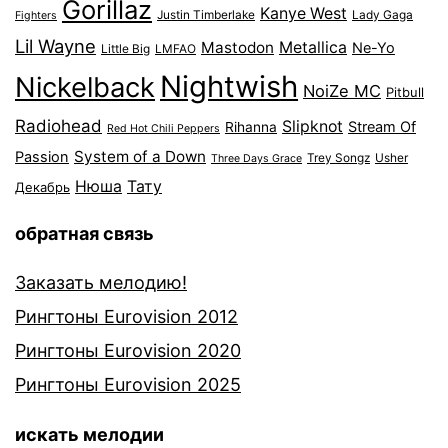
Gorillaz
Kanye West
Justin Timberlake
Lady Gaga
Fighters
Lil Wayne
Mastodon
Metallica
Ne-Yo
Little Big
LMFAO
Nightwish
Nickelback
NoiZe MC
Pitbull
Radiohead
Slipknot
Stream Of
Rihanna
Red Hot Chili Peppers
System of a Down
Passion
Trey Songz
Usher
Three Days Grace
Нюша
Тату
Декабрь
обратная связь
Заказать мелодию!
Рингтоны Eurovision 2012
Рингтоны Eurovision 2020
Рингтоны Eurovision 2025
искать мелодии