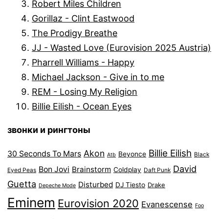
Robert Miles Children
Gorillaz - Clint Eastwood
The Prodigy Breathe
JJ - Wasted Love (Eurovision 2025 Austria)
Pharrell Williams - Happy
Michael Jackson - Give in to me
REM - Losing My Religion
Billie Eilish - Ocean Eyes
звонки и рингтоны
Billie Eilish
Akon
30 Seconds To Mars
Beyonce
Black
Atb
David
Bon Jovi
Brainstorm
Coldplay
Eyed Peas
Daft Punk
Guetta
Disturbed
DJ Tiesto
Drake
Depeche Mode
Eminem
Eurovision 2020
Evanescense
Foo