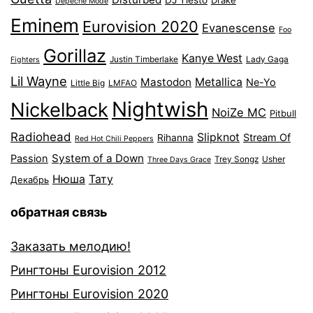
DJ Tiesto
Drake
Depeche Mode
Eminem
Eurovision 2020
Evanescense
Foo
Gorillaz
Kanye West
Justin Timberlake
Lady Gaga
Fighters
Lil Wayne
Mastodon
Metallica
Ne-Yo
Little Big
LMFAO
Nightwish
Nickelback
NoiZe MC
Pitbull
Radiohead
Slipknot
Stream Of
Rihanna
Red Hot Chili Peppers
System of a Down
Passion
Trey Songz
Usher
Three Days Grace
Нюша
Тату
Декабрь
обратная связь
Заказать мелодию!
Рингтоны Eurovision 2012
Рингтоны Eurovision 2020