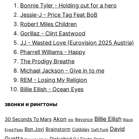
Bonnie Tyler - Holding out for a hero
Jessie-J - Price Tag Feat BoB
Robert Miles Children
Gorillaz - Clint Eastwood
JJ - Wasted Love (Eurovision 2025 Austria)
Pharrell Williams - Happy
The Prodigy Breathe
Michael Jackson - Give in to me
REM - Losing My Religion
Billie Eilish - Ocean Eyes
звонки и рингтоны
Billie Eilish
Akon
30 Seconds To Mars
Beyonce
Black
Atb
David
Bon Jovi
Brainstorm
Coldplay
Eyed Peas
Daft Punk
Guetta
Disturbed