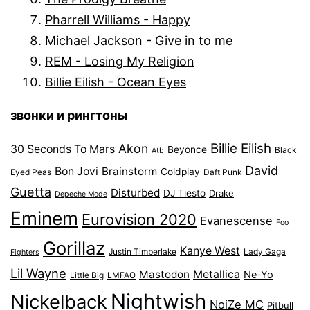
Pharrell Williams - Happy
Michael Jackson - Give in to me
REM - Losing My Religion
Billie Eilish - Ocean Eyes
звонки и рингтоны
Billie Eilish
Akon
30 Seconds To Mars
Beyonce
Black
Atb
David
Bon Jovi
Brainstorm
Coldplay
Eyed Peas
Daft Punk
Guetta
Disturbed
DJ Tiesto
Drake
Depeche Mode
Eminem
Eurovision 2020
Evanescense
Foo
Gorillaz
Kanye West
Justin Timberlake
Lady Gaga
Fighters
Lil Wayne
Mastodon
Metallica
Ne-Yo
Little Big
LMFAO
Nightwish
Nickelback
NoiZe MC
Pitbull