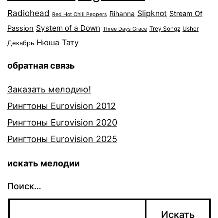
Radiohead
Slipknot
Stream Of
Rihanna
Red Hot Chili Peppers
System of a Down
Passion
Trey Songz
Usher
Three Days Grace
Нюша
Тату
Декабрь
обратная связь
Заказать мелодию!
Рингтоны Eurovision 2012
Рингтоны Eurovision 2020
Рингтоны Eurovision 2025
искать мелодии
Поиск…