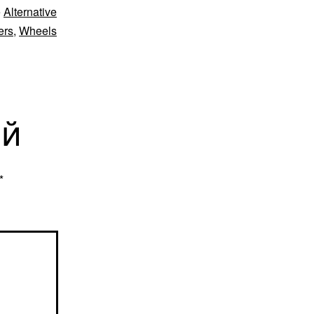
е
Alternative
ers
,
Wheels
ий
*