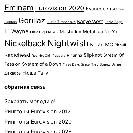
Eminem
Eurovision 2020
Evanescense
Foo
Gorillaz
Kanye West
Justin Timberlake
Lady Gaga
Fighters
Lil Wayne
Mastodon
Metallica
Ne-Yo
Little Big
LMFAO
Nightwish
Nickelback
NoiZe MC
Pitbull
Radiohead
Slipknot
Stream Of
Rihanna
Red Hot Chili Peppers
System of a Down
Passion
Trey Songz
Usher
Three Days Grace
Нюша
Тату
Декабрь
обратная связь
Заказать мелодию!
Рингтоны Eurovision 2012
Рингтоны Eurovision 2020
Рингтоны Eurovision 2025