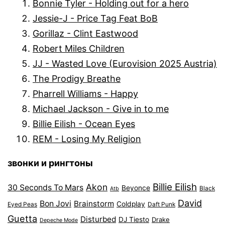
Bonnie Tyler - Holding out for a hero
Jessie-J - Price Tag Feat BoB
Gorillaz - Clint Eastwood
Robert Miles Children
JJ - Wasted Love (Eurovision 2025 Austria)
The Prodigy Breathe
Pharrell Williams - Happy
Michael Jackson - Give in to me
Billie Eilish - Ocean Eyes
REM - Losing My Religion
звонки и рингтоны
Billie Eilish
Akon
30 Seconds To Mars
Beyonce
Black
Atb
David
Bon Jovi
Brainstorm
Coldplay
Eyed Peas
Daft Punk
Guetta
Disturbed
DJ Tiesto
Drake
Depeche Mode