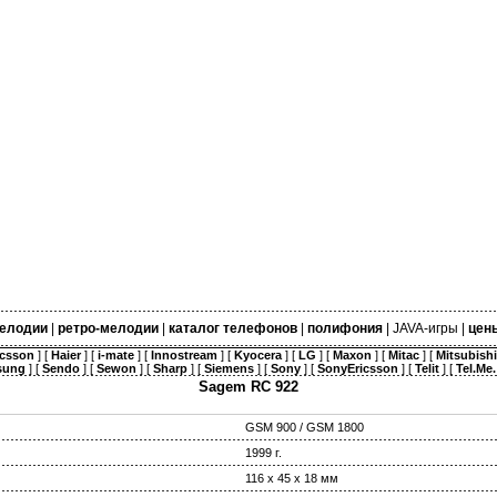
елодии
|
ретро-мелодии
|
каталог телефонов
|
полифония
|
JAVA-игры
|
цен
icsson
] [
Haier
] [
i-mate
] [
Innostream
] [
Kyocera
] [
LG
] [
Maxon
] [
Mitac
] [
Mitsubishi
sung
] [
Sendo
] [
Sewon
] [
Sharp
] [
Siemens
] [
Sony
] [
SonyEricsson
] [
Telit
] [
Tel.Me.
Sagem RC 922
GSM 900 / GSM 1800
1999 г.
116 х 45 х 18 мм