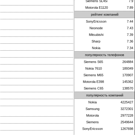
Siemens SL45i
7.9
Motorola E1120
7.89
рейтинг компаний
SonyEricsson
7.44
Neonode
7.43
Mitsubishi
7.39
Sharp
7.36
Nokia
7.34
популярность телефонов
Siemens S65
264884
Nokia 7610
189349
Siemens M65
170907
Motorola E398
145362
Siemens C65
138570
популярность компаний
Nokia
4225427
Samsung
3272301
Motorola
2977228
Siemens
2549644
SonyEricsson
1267698