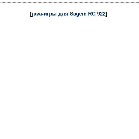
[
java-игры для Sagem RC 922
]