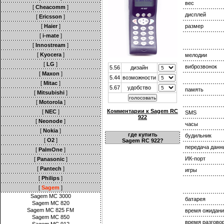
вес
[
Cheacomm
]
дисплей
[
Ericsson
]
[
Haier
]
размер
[
i-mate
]
[
Innostream
]
[
Kyocera
]
мелодии
[
LG
]
виброзвонок
5.56
дизайн
[
Maxon
]
5.44
возможности
[
Mitac
]
5.67
удобство
память
[
Mitsubishi
]
[
Motorola
]
Комментарии к Sagem RC
[
NEC
]
SMS
922
[
Neonode
]
часы
[
Nokia
]
где купить
будильник
[
O2
]
Sagem RC 922?
передача данн
[
PalmOne
]
ИК-порт
[
Panasonic
]
[
Pantech
]
игры
[
Philips
]
[
Sagem
]
Sagem MC 3000
батарея
Sagem MC 820
Sagem MC 825 FM
время ожидани
Sagem MC 850
время разгово