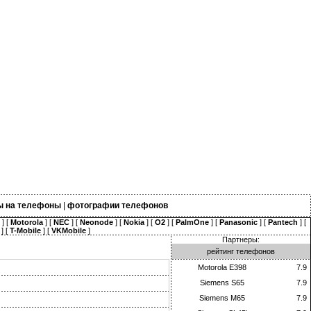
ы на телефоны
|
фотографии телефонов
] [
Motorola
] [
NEC
] [
Neonode
] [
Nokia
] [
O2
] [
PalmOne
] [
Panasonic
] [
Pantech
] [
] [
T-Mobile
] [
VKMobile
]
Партнеры:
рейтинг телефонов
Motorola E398
7.9
Siemens S65
7.9
Siemens M65
7.9