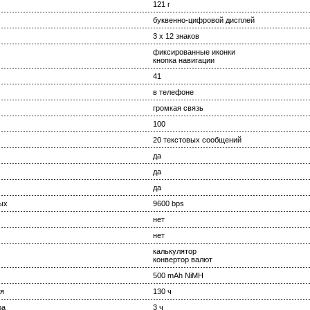
121 г
буквенно-цифровой дисплей
3 х 12 знаков
фиксированные иконки
кнопка навигации
41
в телефоне
громкая связь
100
20 текстовых сообщений
да
да
да
ых
9600 bps
нет
нет
калькулятор
конвертор валют
500 mAh NiMH
я
130 ч
ра
3 ч