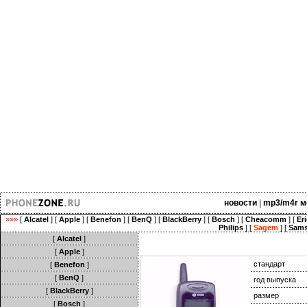
новости
|
mp3/m4r м
»»»
[
Alcatel
] [
Apple
] [
Benefon
] [
BenQ
] [
BlackBerry
] [
Bosch
] [
Cheacomm
] [
Er
Philips
] [
Sagem
] [
Sam
[
Alcatel
]
[
Apple
]
стандарт
[
Benefon
]
[
BenQ
]
год выпуска
[
BlackBerry
]
размер
[
Bosch
]