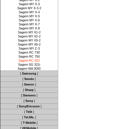
Sagem MY X-2
Sagem MY X-3
Sagem MY X-3-2
Sagem MY X-4
Sagem MY X-5
Sagem MY X-6
Sagem MY X-7
Sagem MY X-8
Sagem MY X1-2
Sagem MY X2-2
Sagem MY X5-2
Sagem MY X6-2
Sagem MY Z-3
Sagem RC 730
Sagem RC 750
Sagem RC 922
Sagem SG 321i
Sagem WA 3050
[
Samsung
]
[
Sendo
]
[
Sewon
]
[
Sharp
]
[
Siemens
]
[
Sony
]
[
SonyEricsson
]
[
Telit
]
[
Tel.Me.
]
[
T-Mobile
]
[
VKMobile
]