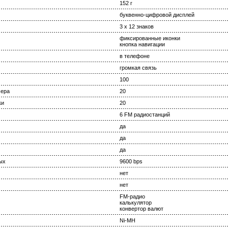
152 г
буквенно-цифровой дисплей
3 х 12 знаков
фиксированные иконки
кнопка навигации
в телефоне
громкая связь
100
мера
20
ки
20
6 FM радиостанций
да
да
да
ых
9600 bps
нет
нет
FM-радио
калькулятор
конвертор валют
Ni-MH