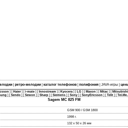
елодии
|
ретро-мелодии
|
каталог телефонов
|
полифония
|
JAVA-игры
|
цен
icsson
] [
Haier
] [
i-mate
] [
Innostream
] [
Kyocera
] [
LG
] [
Maxon
] [
Mitac
] [
Mitsubishi
sung
] [
Sendo
] [
Sewon
] [
Sharp
] [
Siemens
] [
Sony
] [
SonyEricsson
] [
Telit
] [
Tel.Me.
Sagem MC 825 FM
GSM 900 / GSM 1800
1998 г.
132 х 50 х 26 мм