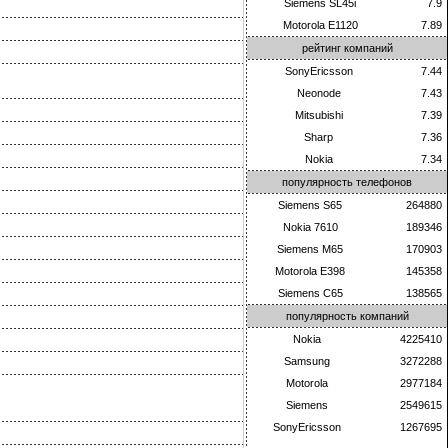
Siemens SL45i
7.9
Motorola E1120
7.89
рейтинг компаний
SonyEricsson
7.44
Neonode
7.43
Mitsubishi
7.39
Sharp
7.36
Nokia
7.34
популярность телефонов
Siemens S65
264880
Nokia 7610
189346
Siemens M65
170903
Motorola E398
145358
Siemens C65
138565
популярность компаний
Nokia
4225410
Samsung
3272288
Motorola
2977184
Siemens
2549615
SonyEricsson
1267695