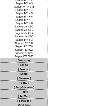
Sagem MY X-2
Sagem MY X-3
Sagem MY X-3-2
Sagem MY X-4
Sagem MY X-5
Sagem MY X-6
Sagem MY X-7
Sagem MY X-8
Sagem MY X1-2
Sagem MY X2-2
Sagem MY X5-2
Sagem MY X6-2
Sagem MY Z-3
Sagem RC 730
Sagem RC 750
Sagem RC 922
Sagem SG 321i
Sagem WA 3050
[
Samsung
]
[
Sendo
]
[
Sewon
]
[
Sharp
]
[
Siemens
]
[
Sony
]
[
SonyEricsson
]
[
Telit
]
[
Tel.Me.
]
[
T-Mobile
]
[
VKMobile
]