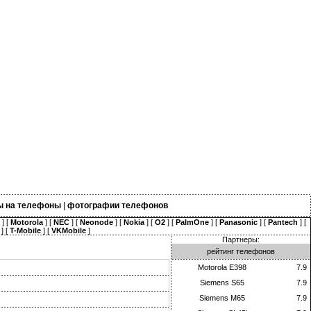
ы на телефоны
|
фотографии телефонов
] [
Motorola
] [
NEC
] [
Neonode
] [
Nokia
] [
O2
] [
PalmOne
] [
Panasonic
] [
Pantech
] [
] [
T-Mobile
] [
VKMobile
]
Партнеры:
рейтинг телефонов
Motorola E398
7.9
Siemens S65
7.9
Siemens M65
7.9