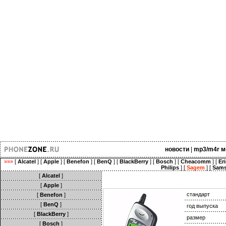
новости
|
mp3/m4r м
»»»
[
Alcatel
] [
Apple
] [
Benefon
] [
BenQ
] [
BlackBerry
] [
Bosch
] [
Cheacomm
] [
Er
Philips
] [
Sagem
] [
Sam
[
Alcatel
]
[
Apple
]
стандарт
[
Benefon
]
[
BenQ
]
год выпуска
[
BlackBerry
]
размер
[
Bosch
]