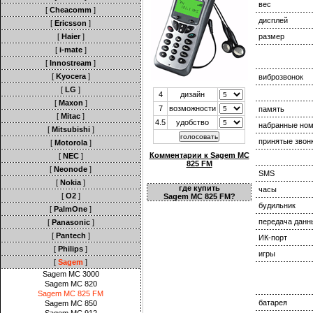
вес
[
Cheacomm
]
дисплей
[
Ericsson
]
[
Haier
]
размер
[
i-mate
]
[
Innostream
]
[
Kyocera
]
виброзвонок
[
LG
]
4
дизайн
[
Maxon
]
7
возможности
память
[
Mitac
]
4.5
удобство
набранные но
[
Mitsubishi
]
принятые звон
[
Motorola
]
Комментарии к Sagem MC
[
NEC
]
825 FM
[
Neonode
]
SMS
[
Nokia
]
где купить
часы
[
O2
]
Sagem MC 825 FM?
будильник
[
PalmOne
]
передача данн
[
Panasonic
]
[
Pantech
]
ИК-порт
[
Philips
]
игры
[
Sagem
]
Sagem MC 3000
Sagem MC 820
Sagem MC 825 FM
батарея
Sagem MC 850