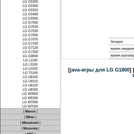
LG G5200
LG G5300
LG G5310
LG G5400
LG G5500
LG G7000
LG G7020
LG G7030
LG G7050
LG G7070
батарея
LG G7100
LG G7120
время ожидани
LG G7200
время разгово
LG G8000
LG L1100
LG L3100
LG L5100
[
java-игры для LG G1800
] 
LG T5100
LG U8100
LG U8110
LG U8120
LG U8150
LG W3000
LG W5200
LG W7000
LG W7020
[
Maxon
]
[
Mitac
]
[
Mitsubishi
]
[
Motorola
]