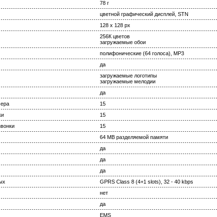
78 г
цветной графический дисплей, STN
128 x 128 px
256К цветов
загружаемые обои
полифонические (64 голоса), MP3
да
загружаемые логотипы
загружаемые мелодии
да
мера
15
ки
15
вонки
15
64 MB разделяемой памяти
да
да
да
ых
GPRS Class 8 (4+1 slots), 32 - 40 kbps
нет
да
EMS