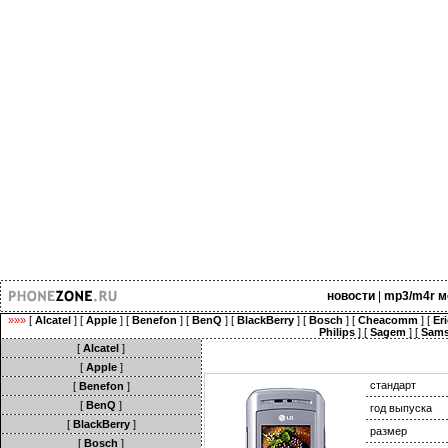
новости
|
mp3/m4r м
»»»
[
Alcatel
] [
Apple
] [
Benefon
] [
BenQ
] [
BlackBerry
] [
Bosch
] [
Cheacomm
] [
Er
Philips
] [
Sagem
] [
Sam
[
Alcatel
]
[
Apple
]
стандарт
[
Benefon
]
[
BenQ
]
год выпуска
[
BlackBerry
]
размер
[
Bosch
]