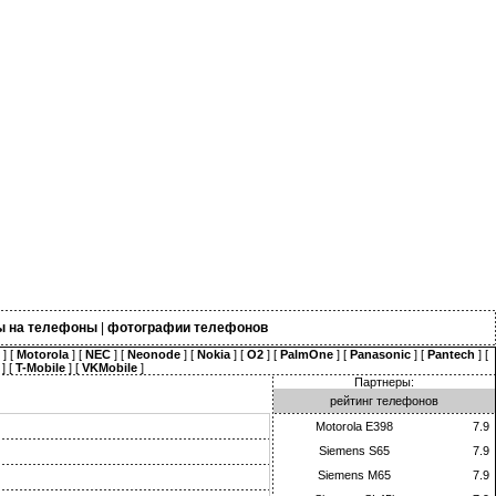
ы на телефоны
|
фотографии телефонов
] [
Motorola
] [
NEC
] [
Neonode
] [
Nokia
] [
O2
] [
PalmOne
] [
Panasonic
] [
Pantech
] [
] [
T-Mobile
] [
VKMobile
]
Партнеры:
рейтинг телефонов
Motorola E398
7.9
Siemens S65
7.9
Siemens M65
7.9