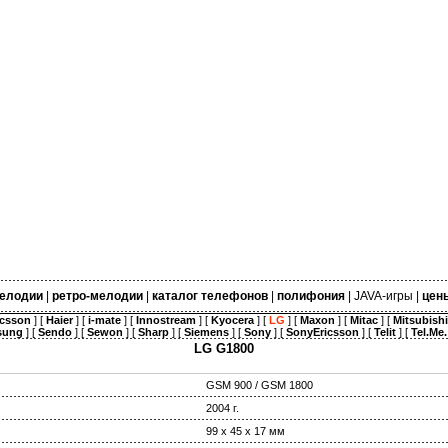
елодии
|
ретро-мелодии
|
каталог телефонов
|
полифония
|
JAVA-игры
|
цен
icsson
] [
Haier
] [
i-mate
] [
Innostream
] [
Kyocera
] [
LG
] [
Maxon
] [
Mitac
] [
Mitsubishi
sung
] [
Sendo
] [
Sewon
] [
Sharp
] [
Siemens
] [
Sony
] [
SonyEricsson
] [
Telit
] [
Tel.Me.
LG G1800
GSM 900 / GSM 1800
2004 г.
99 х 45 х 17 мм