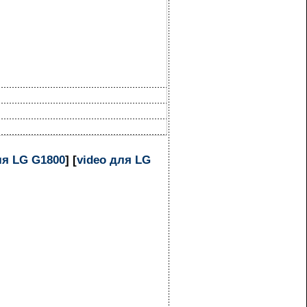
я LG G1800
] [
video для LG
]