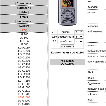
вес
[
Cheacomm
]
дисплей
[
Ericsson
]
[
Haier
]
размер
[
i-mate
]
[
Innostream
]
[
Kyocera
]
мелодии
[
LG
]
виброзвонок
7.51
дизайн
LG 200
7.59
возможности
LG 500
LG 510w
7.5
удобство
LG 600
память
LG A7150
набранные но
LG B1200
Комментарии к LG G1800
LG B1300
принятые звон
LG C1100
LG C1200
где купить
пропущенные з
LG G1800?
LG C1400
LG C2200
LG C3100
SMS
LG F2100
LG F2300
часы
LG F7250
будильник
LG G1500
LG G1600
передача данн
LG G1610
LG G1700
ИК-порт
LG G1800
игры
LG G3000
LG G3100