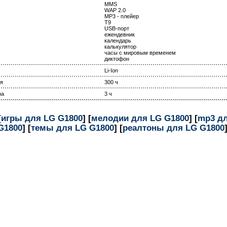
MMS
WAP 2.0
MP3 - плейер
T9
USB-порт
ежендевник
календарь
калькулятор
часы с мировым временем
диктофон
Li-Ion
я
300 ч
ра
3 ч
[
игры для LG G1800
] [
мелодии для LG G1800
] [
mp3 дл
G1800
] [
темы для LG G1800
] [
реалтоны для LG G1800