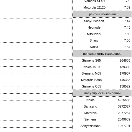
Siemens SL45i
7.9
Motorola E1120
7.89
рейтинг компаний
SonyEricsson
7.44
Neonode
7.43
Mitsubishi
7.39
Sharp
7.36
Nokia
7.34
популярность телефонов
Siemens S65
264885
Nokia 7610
189350
Siemens M65
170907
Motorola E398
145363
Siemens C65
138572
популярность компаний
Nokia
4225435
Samsung
3272327
Motorola
2977254
Siemens
2549689
SonyEricsson
1267701