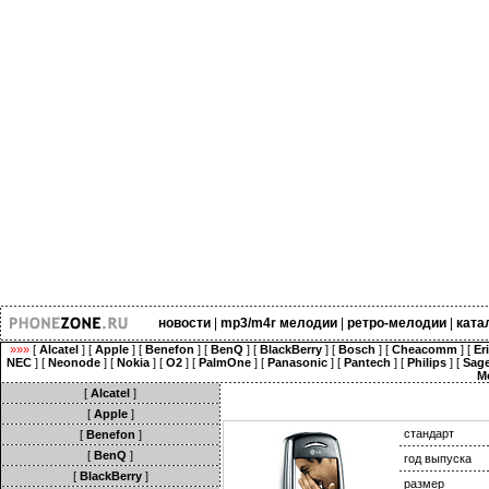
новости
|
mp3/m4r мелодии
|
ретро-мелодии
|
ката
»»»
[
Alcatel
] [
Apple
] [
Benefon
] [
BenQ
] [
BlackBerry
] [
Bosch
] [
Cheacomm
] [
Er
NEC
] [
Neonode
] [
Nokia
] [
O2
] [
PalmOne
] [
Panasonic
] [
Pantech
] [
Philips
] [
Sag
M
[
Alcatel
]
[
Apple
]
стандарт
[
Benefon
]
[
BenQ
]
год выпуска
[
BlackBerry
]
размер