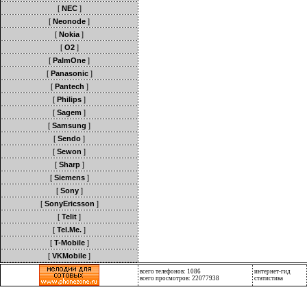
[
NEC
]
[
Neonode
]
[
Nokia
]
[
O2
]
[
PalmOne
]
[
Panasonic
]
[
Pantech
]
[
Philips
]
[
Sagem
]
[
Samsung
]
[
Sendo
]
[
Sewon
]
[
Sharp
]
[
Siemens
]
[
Sony
]
[
SonyEricsson
]
[
Telit
]
[
Tel.Me.
]
[
T-Mobile
]
[
VKMobile
]
всего телефонов: 1086
интернет-гид
всего просмотров: 22077938
статистика