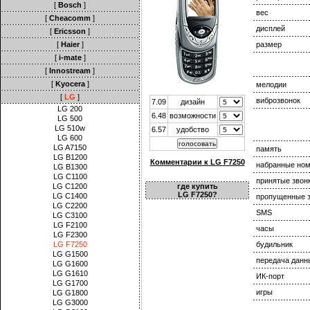
[
Bosch
]
вес
[
Cheacomm
]
дисплей
[
Ericsson
]
[
Haier
]
размер
[
i-mate
]
[
Innostream
]
[
Kyocera
]
мелодии
[
LG
]
виброзвонок
7.09
дизайн
LG 200
6.48
возможности
LG 500
LG 510w
6.57
удобство
LG 600
LG A7150
память
LG B1200
Комментарии к LG F7250
набранные но
LG B1300
LG C1100
принятые звон
LG C1200
где купить
LG F7250?
LG C1400
пропущенные з
LG C2200
SMS
LG C3100
LG F2100
часы
LG F2300
LG F7250
будильник
LG G1500
передача данн
LG G1600
LG G1610
ИК-порт
LG G1700
игры
LG G1800
LG G3000