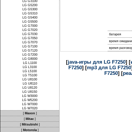
LG G3100
LG G5200
LG G5300
LG G5310
LG G5400
LG G5500
LG G7000
LG G7020
LG G7030
батарея
LG G7050
время ожидани
LG G7070
LG G7100
время разгово
LG G7120
LG G7200
LG G8000
[
java-игры для LG F7250
] [
LG L1100
F7250
] [
mp3 для LG F7250
LG L3100
LG L5100
F7250
] [
реа
LG T5100
LG U8100
LG U8110
LG U8120
LG U8150
LG W3000
LG W5200
LG W7000
LG W7020
[
Maxon
]
[
Mitac
]
[
Mitsubishi
]
[
Motorola
]