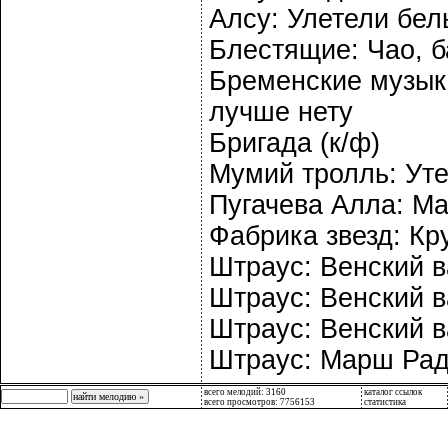
Алсу: Улетели бел
Блестящие: Чао, б
Бременские музыка
лучше нету
Бригада (к/ф)
Мумий тролль: Ут
Пугачева Алла: М
Фабрика звезд: Кр
Штраус: Венский ва
Штраус: Венский ва
Штраус: Венский ва
Штраус: Марш Рад
всего мелодий: 3160
каталог ссылок
всего просмотров: 7756153
статистика