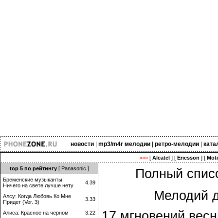
новости
|
mp3/m4r мелодии
|
ретро-мелодии
|
ката
»»»
[
Alcatel
] [
Ericsson
] [
Moto
top 5 по рейтингу
[ Panasonic ]
Полный списо
Бременские музыканты:
4.39
Ничего на свете лучше нету
Мелодий д
Алсу: Когда Любовь Ко Мне
3.33
Придет (Ver. 3)
17 мгновений весн
Алиса: Красное на черном
3.22