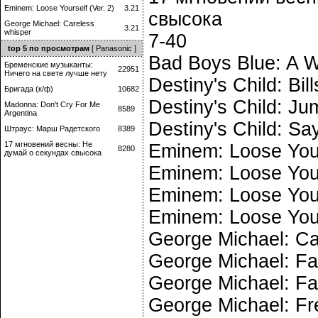
Eminem: Loose Yourself (Ver. 2)
3.21
свысока
George Michael: Careless
3.21
whisper
7-40
top 5 по просмотрам
[ Panasonic ]
Bad Boys Blue: A W
Бременские музыканты:
22951
Ничего на свете лучше нету
Destiny's Child: Bills
Бригада (к/ф)
10682
Destiny's Child: J
Madonna: Don't Cry For Me
8589
Argentina
Destiny's Child: S
Штраус: Марш Радетского
8389
17 мгновений весны: Не
Eminem: Loose Your
8280
думай о секундах свысока
Eminem: Loose Your
Eminem: Loose Your
Eminem: Loose Your
George Michael: Ca
George Michael: Fa
George Michael: Fa
George Michael: Fr