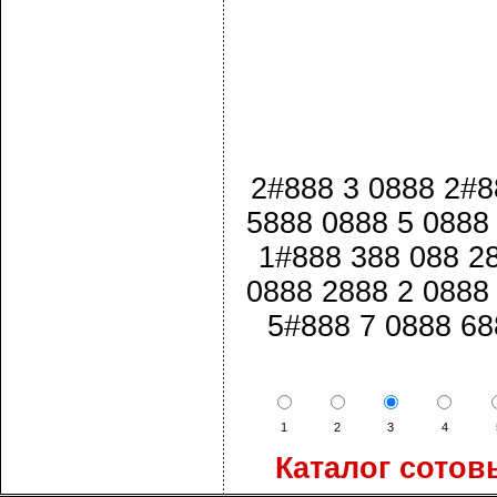
2#888 3 0888 2#8
5888 0888 5 0888
1#888 388 088 2
0888 2888 2 0888
5#888 7 0888 68
1
2
3
4
Каталог сотов