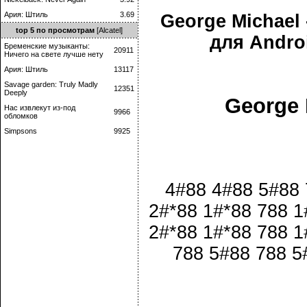
Ария: Штиль
3.69
George Michael
top 5 по просмотрам
[Alcatel]
для Andro
Бременские музыканты:
20911
Ничего на свете лучше нету
Ария: Штиль
13117
Savage garden: Truly Madly
12351
Deeply
George 
Нас извлекут из-под
9966
обломков
Simpsons
9925
4#88 4#88 5#88 
2#*88 1#*88 788 1
2#*88 1#*88 788 1
788 5#88 788 5