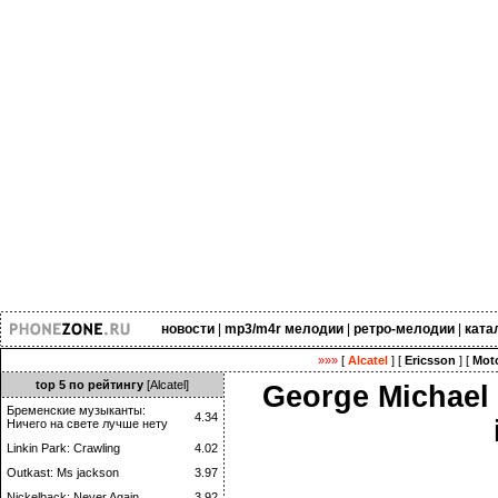
новости
|
mp3/m4r мелодии
|
ретро-мелодии
|
ката
»»»
[
Alcatel
] [
Ericsson
] [
Moto
top 5 по рейтингу
[Alcatel]
George Michael
Бременские музыканты:
4.34
Ничего на свете лучше нету
Linkin Park: Crawling
4.02
Outkast: Ms jackson
3.97
Nickelback: Never Again
3.92