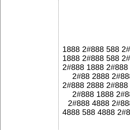
1888 2#888 588 2
1888 2#888 588 2
2#888 1888 2#888
2#88 2888 2#88
2#888 2888 2#888
2#888 1888 2#8
2#888 4888 2#88
4888 588 4888 2#