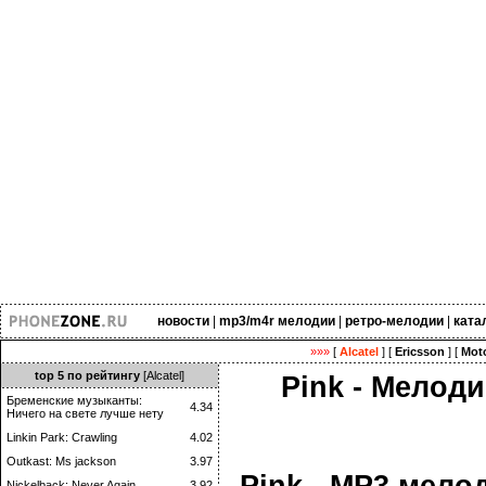
новости
|
mp3/m4r мелодии
|
ретро-мелодии
|
ката
»»»
[
Alcatel
] [
Ericsson
] [
Moto
top 5 по рейтингу
[Alcatel]
Pink - Мелоди
Бременские музыканты:
4.34
Ничего на свете лучше нету
Linkin Park: Crawling
4.02
Outkast: Ms jackson
3.97
Nickelback: Never Again
3.92