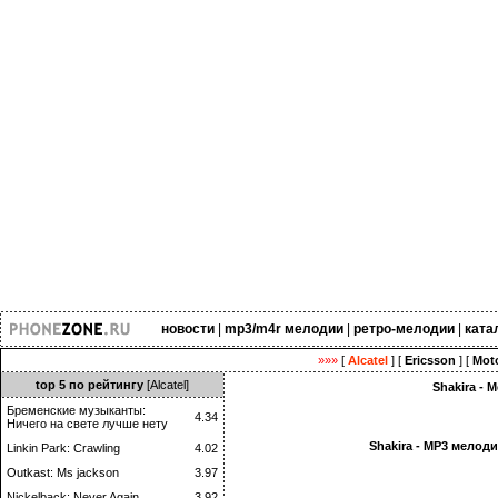
новости
|
mp3/m4r мелодии
|
ретро-мелодии
|
ката
»»»
[
Alcatel
] [
Ericsson
] [
Moto
top 5 по рейтингу
[Alcatel]
Shakira - 
Бременские музыканты:
4.34
Ничего на свете лучше нету
Shakira - MP3 мелод
Linkin Park: Crawling
4.02
Outkast: Ms jackson
3.97
Nickelback: Never Again
3.92