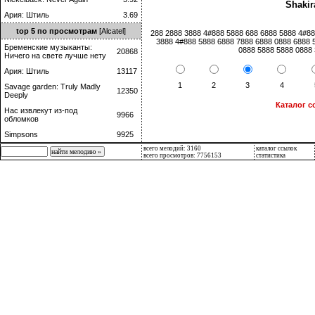
Shakira
Ария: Штиль
3.69
top 5 по просмотрам
[Alcatel]
288 2888 3888 4#888 5888 688 6888 5888 4#88
3888 4#888 5888 6888 7888 6888 0888 6888 
Бременские музыканты:
0888 5888 5888 0888 
20868
Ничего на свете лучше нету
Ария: Штиль
13117
1
2
3
4
Savage garden: Truly Madly
12350
Deeply
Каталог с
Нас извлекут из-под
9966
обломков
Simpsons
9925
всего мелодий: 3160
каталог ссылок
всего просмотров: 7756153
статистика