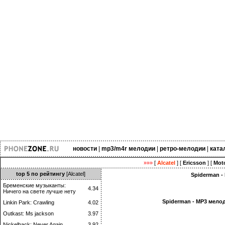
новости
|
mp3/m4r мелодии
|
ретро-мелодии
|
ката
»»»
[
Alcatel
] [
Ericsson
] [
Moto
top 5 по рейтингу
[Alcatel]
Spiderman -
Бременские музыканты:
4.34
Ничего на свете лучше нету
Spiderman - MP3 мело
Linkin Park: Crawling
4.02
Outkast: Ms jackson
3.97
Nickelback: Never Again
3.92