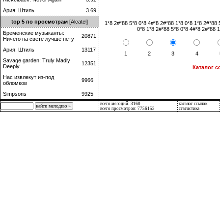
Ария: Штиль
3.69
top 5 по просмотрам
[Alcatel]
1*8 2#*88 5*8 0*8 4#*8 2#*88 1*8 0*8 1*8 2#*88 
0*8 1*8 2#*88 5*8 0*8 4#*8 2#*88 1
Бременские музыканты:
20871
Ничего на свете лучше нету
Ария: Штиль
13117
1
2
3
4
Savage garden: Truly Madly
12351
Deeply
Каталог с
Нас извлекут из-под
9966
обломков
Simpsons
9925
всего мелодий: 3160
каталог ссылок
всего просмотров: 7756153
статистика