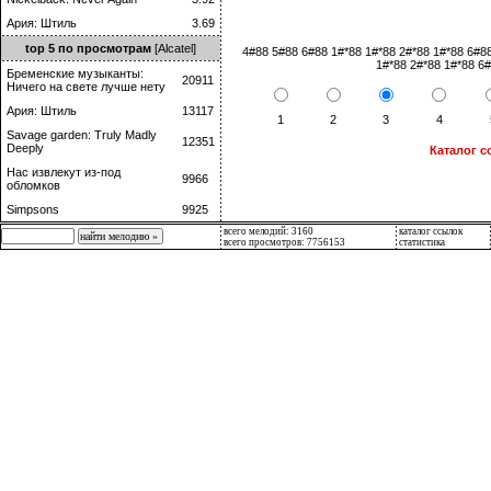
Ария: Штиль
3.69
top 5 по просмотрам
[Alcatel]
4#88 5#88 6#88 1#*88 1#*88 2#*88 1#*88 6#8
1#*88 2#*88 1#*88 6
Бременские музыканты:
20911
Ничего на свете лучше нету
Ария: Штиль
13117
1
2
3
4
Savage garden: Truly Madly
12351
Deeply
Каталог с
Нас извлекут из-под
9966
обломков
Simpsons
9925
всего мелодий: 3160
каталог ссылок
всего просмотров: 7756153
статистика