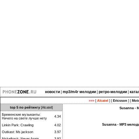
новости
|
mp3/m4r мелодии
|
ретро-мелодии
|
ката
»»»
[
Alcatel
] [
Ericsson
] [
Moto
top 5 по рейтингу
[Alcatel]
Susanna - 
Бременские музыканты:
4.34
Ничего на свете лучше нету
Susanna - MP3 мелод
Linkin Park: Crawling
4.02
Outkast: Ms jackson
3.97
Nickelback: Never Again
3.92