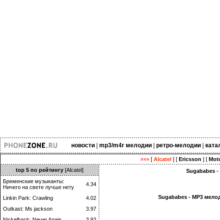
новости
|
mp3/m4r мелодии
|
ретро-мелодии
|
ката
»»»
[
Alcatel
] [
Ericsson
] [
Moto
top 5 по рейтингу
[Alcatel]
Sugababes -
Бременские музыканты:
4.34
Ничего на свете лучше нету
Sugababes - MP3 мело
Linkin Park: Crawling
4.02
Outkast: Ms jackson
3.97
Nickelback: Never Again
3.92