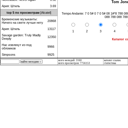
Tom Jon
Ария: Штиль
3.69
top 5 по просмотрам
[Alcatel]
Tempo Andante: 7 0 5# 0 7 0 5# 08 1#*8 788 08
088 788 088 788
Бременские музыканты:
20868
Ничего на свете лучше нету
Ария: Штиль
13117
1
2
3
4
Savage garden: Truly Madly
12350
Deeply
Каталог с
Нас извлекут из-под
9966
обломков
Simpsons
9925
всего мелодий: 3160
каталог ссылок
всего просмотров: 7756153
статистика