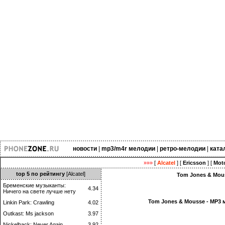
новости
|
mp3/m4r мелодии
|
ретро-мелодии
|
ката
»»»
[
Alcatel
] [
Ericsson
] [
Moto
top 5 по рейтингу
[Alcatel]
Tom Jones & Mous
Бременские музыканты:
4.34
Ничего на свете лучше нету
Tom Jones & Mousse - MP3 
Linkin Park: Crawling
4.02
Outkast: Ms jackson
3.97
Nickelback: Never Again
3.92