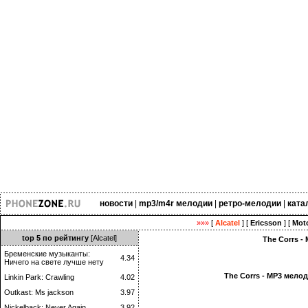
новости
|
mp3/m4r мелодии
|
ретро-мелодии
|
ката
»»»
[
Alcatel
] [
Ericsson
] [
Moto
top 5 по рейтингу
[Alcatel]
The Corrs -
Бременские музыканты:
4.34
Ничего на свете лучше нету
The Corrs - MP3 мело
Linkin Park: Crawling
4.02
Outkast: Ms jackson
3.97
Nickelback: Never Again
3.92