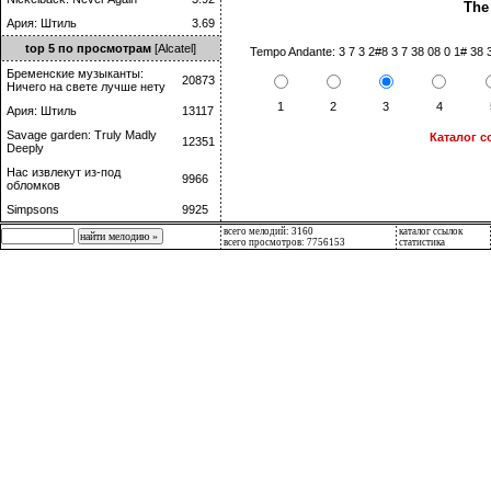
The
Ария: Штиль
3.69
top 5 по просмотрам
[Alcatel]
Tempo Andante: 3 7 3 2#8 3 7 38 08 0 1# 38 3
Бременские музыканты:
20873
Ничего на свете лучше нету
1
2
3
4
Ария: Штиль
13117
Savage garden: Truly Madly
Каталог с
12351
Deeply
Нас извлекут из-под
9966
обломков
Simpsons
9925
всего мелодий: 3160
каталог ссылок
всего просмотров: 7756153
статистика