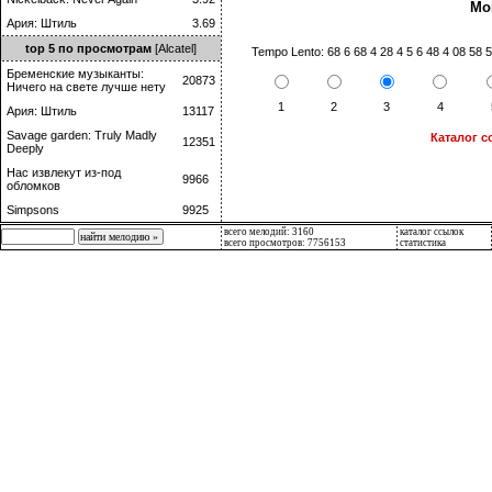
Mob
Ария: Штиль
3.69
top 5 по просмотрам
[Alcatel]
Tempo Lento: 68 6 68 4 28 4 5 6 48 4 08 58 5 
Бременские музыканты:
20873
Ничего на свете лучше нету
1
2
3
4
Ария: Штиль
13117
Savage garden: Truly Madly
Каталог с
12351
Deeply
Нас извлекут из-под
9966
обломков
Simpsons
9925
всего мелодий: 3160
каталог ссылок
всего просмотров: 7756153
статистика