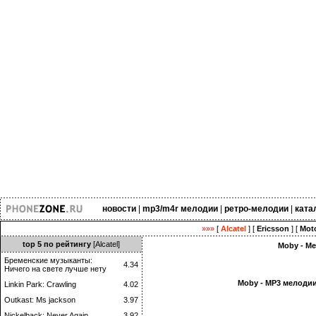
новости
|
mp3/m4r мелодии
|
ретро-мелодии
|
ката
»»»
[
Alcatel
] [
Ericsson
] [
Moto
top 5 по рейтингу
[Alcatel]
Moby - Ме
Бременские музыканты:
4.34
Ничего на свете лучше нету
Moby - MP3 мелодии
Linkin Park: Crawling
4.02
Outkast: Ms jackson
3.97
Nickelback: Never Again
3.92