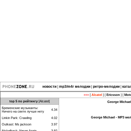
новости
|
mp3/m4r мелодии
|
ретро-мелодии
|
ката
»»»
[
Alcatel
] [
Ericsson
] [
Moto
top 5 по рейтингу
[Alcatel]
George Michae
Бременские музыканты:
4.34
Ничего на свете лучше нету
George Michael - MP3 м
Linkin Park: Crawling
4.02
Outkast: Ms jackson
3.97
Nickelback: Never Again
3.92