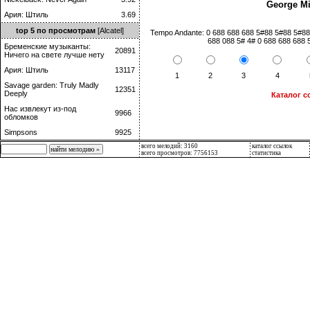
George Mi
Ария: Штиль
3.69
top 5 по просмотрам
[Alcatel]
Tempo Andante: 0 688 688 688 5#88 5#88 5#88
688 088 5# 4# 0 688 688 688 
Бременские музыканты:
20891
Ничего на свете лучше нету
Ария: Штиль
13117
1
2
3
4
Savage garden: Truly Madly
12351
Deeply
Каталог с
Нас извлекут из-под
9966
обломков
Simpsons
9925
всего мелодий: 3160
каталог ссылок
всего просмотров: 7756153
статистика