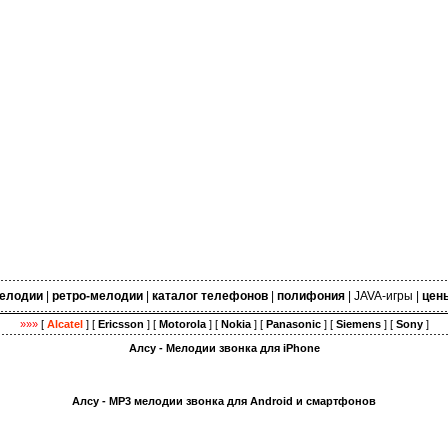
елодии
|
ретро-мелодии
|
каталог телефонов
|
полифония
|
JAVA-игры
|
цен
»»»
[
Alcatel
] [
Ericsson
] [
Motorola
] [
Nokia
] [
Panasonic
] [
Siemens
] [
Sony
]
Алсу - Мелодии звонка для iPhone
Алсу - MP3 мелодии звонка для Android и смартфонов