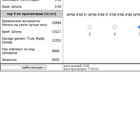
Ария: Штиль
3.69
top 5 по просмотрам
[Alcatel]
2#*88 4*88 5* 2#*88 4*88 5* 5*88 5*88 4*88 2#*
Бременские музыканты:
20894
Ничего на свете лучше нету
Ария: Штиль
13117
1
2
Savage garden: Truly Madly
12351
Deeply
Нас извлекут из-под
9966
обломков
Simpsons
9925
всего мелодий: 3160
всего просмотров: 7756153