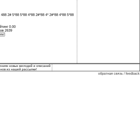
 488 2# 5*88 5*88 4*88 2#*88 4* 2#*88 4*88 5*88
йтинг 0.00
ов 2639
лениях новых мелодий и описаний
нов из нашей рассылки!
обратная связь / feedback