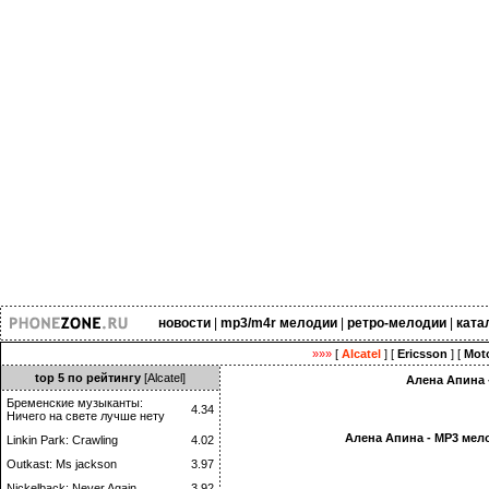
новости
|
mp3/m4r мелодии
|
ретро-мелодии
|
ката
»»»
[
Alcatel
] [
Ericsson
] [
Moto
top 5 по рейтингу
[Alcatel]
Алена Апина 
Бременские музыканты:
4.34
Ничего на свете лучше нету
Алена Апина - MP3 мел
Linkin Park: Crawling
4.02
Outkast: Ms jackson
3.97
Nickelback: Never Again
3.92