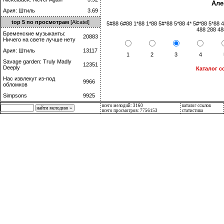
Але
Ария: Штиль
3.69
top 5 по просмотрам
[Alcatel]
5#88 6#88 1*88 1*88 5#*88 5*88 4* 5#*88 5*88 
488 288 48
Бременские музыканты:
20883
Ничего на свете лучше нету
Ария: Штиль
13117
1
2
3
4
Savage garden: Truly Madly
12351
Deeply
Каталог с
Нас извлекут из-под
9966
обломков
Simpsons
9925
всего мелодий: 3160
каталог ссылок
всего просмотров: 7756153
статистика