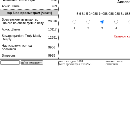
Алиса:
Ария: Штиль
3.69
top 5 по просмотрам
[Alcatel]
5 6 6# 5 2* 088 1* 088 088 088 6# 088
Бременские музыканты:
20876
Ничего на свете лучше нету
1
2
3
4
Ария: Штиль
13117
Savage garden: Truly Madly
Каталог с
12351
Deeply
Нас извлекут из-под
9966
обломков
Simpsons
9925
всего мелодий: 3160
каталог ссылок
всего просмотров: 7756153
статистика