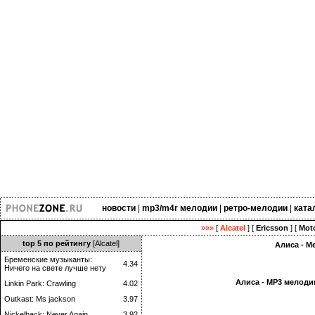
новости
|
mp3/m4r мелодии
|
ретро-мелодии
|
ката
»»»
[
Alcatel
] [
Ericsson
] [
Moto
top 5 по рейтингу
[Alcatel]
Алиса - М
Бременские музыканты:
4.34
Ничего на свете лучше нету
Алиса - MP3 мелоди
Linkin Park: Crawling
4.02
Outkast: Ms jackson
3.97
Nickelback: Never Again
3.92