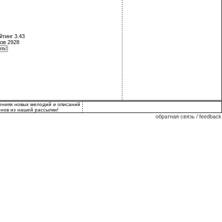
йтинг 3.43
ов 2928
лениях новых мелодий и описаний
нов из нашей рассылки!
обратная связь / feedback