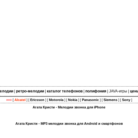
елодии
|
ретро-мелодии
|
каталог телефонов
|
полифония
|
JAVA-игры
|
цен
»»»
[
Alcatel
] [
Ericsson
] [
Motorola
] [
Nokia
] [
Panasonic
] [
Siemens
] [
Sony
]
Агата Кристи - Мелодии звонка для iPhone
Агата Кристи - MP3 мелодии звонка для Android и смартфонов