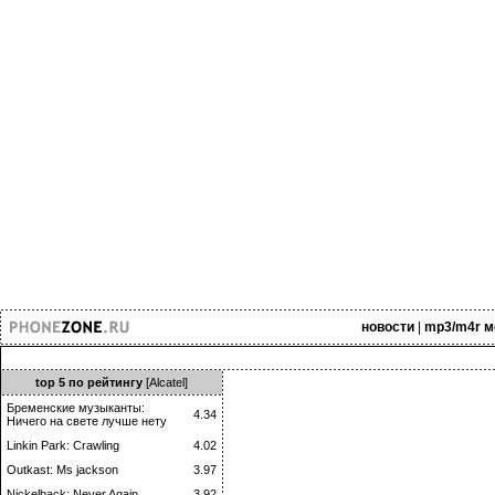
новости
|
mp3/m4r м
top 5 по рейтингу
[Alcatel]
Бременские музыканты:
4.34
Ничего на свете лучше нету
Linkin Park: Crawling
4.02
Outkast: Ms jackson
3.97
Nickelback: Never Again
3.92