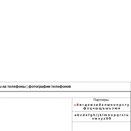
ы на телефоны
|
фотографии телефонов
Партнеры:
а
б
в
г
д
е
ж
з
и
й
к
л
м
н
о
п
р
с
т
у
ф
х
ц
ч
ш
щ
ъ
ы
ь
э
ю
я
a
b
c
d
e
f
g
h
i
j
k
l
m
n
o
p
q
r
s
t
u
v
w
x
y
z
0-9