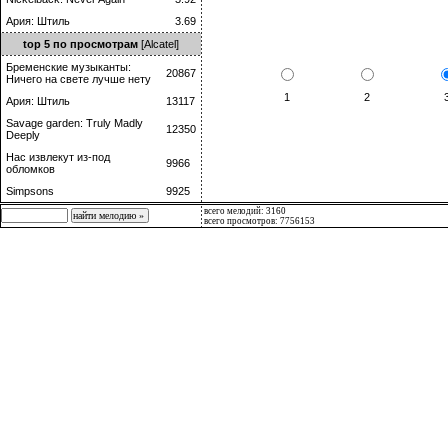
Ария: Штиль
3.69
top 5 по просмотрам
[Alcatel]
Бременские музыканты:
20867
Ничего на свете лучше нету
1
2
Ария: Штиль
13117
Savage garden: Truly Madly
12350
Deeply
Нас извлекут из-под
9966
обломков
Simpsons
9925
всего мелодий: 3160
всего просмотров: 7756153