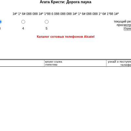
Агата Кристи: Дорога паука
1#* 1* 6# 088 088 1#* 1*88 6 088 088 088 1#* 1* 6# 088 088 1* 6# 1*88 1#*
текущий ре
просмотр
3
4
5
Каталог сотовых телефонов Alcatel
узнай о поступ
каталог ссылок
статистика
телефо