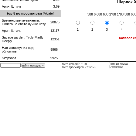
Шерлок Х
Ария: Штиль
3.69
top 5 по просмотрам
[Alcatel]
388 6 088 688 2*88 1*88 588 688
Бременские музыканты:
20875
Ничего на свете лучше нету
1
2
3
4
Ария: Штиль
13117
Savage garden: Truly Madly
Каталог с
12351
Deeply
Нас извлекут из-под
9966
обломков
Simpsons
9925
всего мелодий: 3160
каталог ссылок
всего просмотров: 7756153
статистика