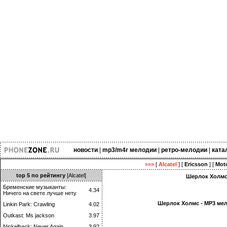
новости
|
mp3/m4r мелодии
|
ретро-мелодии
|
ката
»»»
[
Alcatel
] [
Ericsson
] [
Moto
top 5 по рейтингу
[Alcatel]
Шерлок Холмс 
Бременские музыканты:
4.34
Ничего на свете лучше нету
Шерлок Холмс - MP3 мел
Linkin Park: Crawling
4.02
Outkast: Ms jackson
3.97
Nickelback: Never Again
3.92