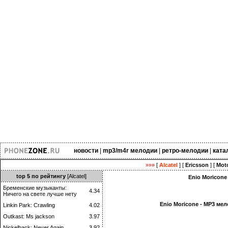
новости
|
mp3/m4r мелодии
|
ретро-мелодии
|
ката
»»»
[
Alcatel
] [
Ericsson
] [
Moto
top 5 по рейтингу
[Alcatel]
Enio Moricone
Бременские музыканты:
4.34
Ничего на свете лучше нету
Enio Moricone - MP3 ме
Linkin Park: Crawling
4.02
Outkast: Ms jackson
3.97
Nickelback: Never Again
3.92