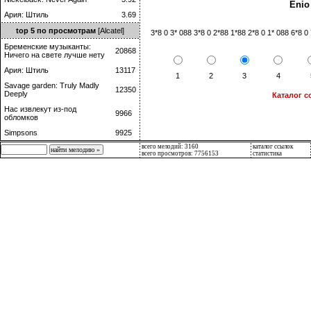
Enio
Ария: Штиль
3.69
top 5 по просмотрам
[Alcatel]
3*8 0 3* 088 3*8 0 2*88 1*88 2*8 0 1* 088 6*8 
Бременские музыканты:
20868
Ничего на свете лучше нету
Ария: Штиль
13117
1
2
3
4
Savage garden: Truly Madly
12350
Deeply
Каталог с
Нас извлекут из-под
9966
обломков
Simpsons
9925
всего мелодий: 3160
каталог ссылок
всего просмотров: 7756153
статистика