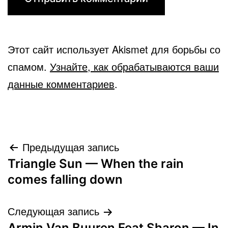
Этот сайт использует Akismet для борьбы со
спамом.
Узнайте, как обрабатываются ваши
данные комментариев
.
Навигация
Предыдущая запись
Triangle Sun — When the rain
по
comes falling down
записям
Следующая запись
Armin Van Buuren Feat Sharon — In