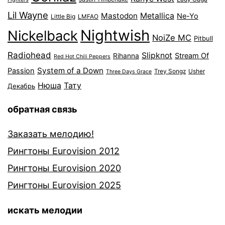
Lil Wayne
Mastodon
Metallica
Ne-Yo
Little Big
LMFAO
Nightwish
Nickelback
NoiZe MC
Pitbull
Radiohead
Slipknot
Stream Of
Rihanna
Red Hot Chili Peppers
System of a Down
Passion
Trey Songz
Usher
Three Days Grace
Нюша
Тату
Декабрь
обратная связь
Заказать мелодию!
Рингтоны Eurovision 2012
Рингтоны Eurovision 2020
Рингтоны Eurovision 2025
искать мелодии