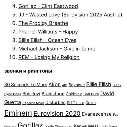
Gorillaz - Clint Eastwood
JJ - Wasted Love (Eurovision 2025 Austria)
The Prodigy Breathe
Pharrell Williams - Happy
Billie Eilish - Ocean Eyes
Michael Jackson - Give in to me
REM - Losing My Religion
звонки и рингтоны
Billie Eilish
Akon
30 Seconds To Mars
Beyonce
Black
Atb
David
Bon Jovi
Brainstorm
Coldplay
Eyed Peas
Daft Punk
Guetta
Disturbed
DJ Tiesto
Drake
Depeche Mode
Eminem
Eurovision 2020
Evanescense
Foo
Gorillaz
Kanye West
Justin Timberlake
Lady Gaga
Fighters