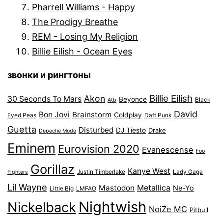
Pharrell Williams - Happy
The Prodigy Breathe
REM - Losing My Religion
Billie Eilish - Ocean Eyes
звонки и рингтоны
Billie Eilish
Akon
30 Seconds To Mars
Beyonce
Black
Atb
David
Bon Jovi
Brainstorm
Coldplay
Eyed Peas
Daft Punk
Guetta
Disturbed
DJ Tiesto
Drake
Depeche Mode
Eminem
Eurovision 2020
Evanescense
Foo
Gorillaz
Kanye West
Justin Timberlake
Lady Gaga
Fighters
Lil Wayne
Mastodon
Metallica
Ne-Yo
Little Big
LMFAO
Nightwish
Nickelback
NoiZe MC
Pitbull