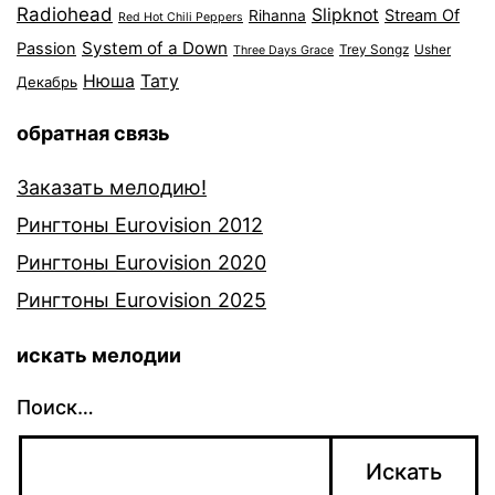
Radiohead
Slipknot
Stream Of
Rihanna
Red Hot Chili Peppers
System of a Down
Passion
Trey Songz
Usher
Three Days Grace
Нюша
Тату
Декабрь
обратная связь
Заказать мелодию!
Рингтоны Eurovision 2012
Рингтоны Eurovision 2020
Рингтоны Eurovision 2025
искать мелодии
Поиск…