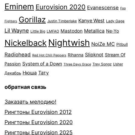
Eminem
Eurovision 2020
Evanescense
Foo
Gorillaz
Kanye West
Justin Timberlake
Lady Gaga
Fighters
Lil Wayne
Mastodon
Metallica
Ne-Yo
Little Big
LMFAO
Nightwish
Nickelback
NoiZe MC
Pitbull
Radiohead
Slipknot
Stream Of
Rihanna
Red Hot Chili Peppers
System of a Down
Passion
Trey Songz
Usher
Three Days Grace
Нюша
Тату
Декабрь
обратная связь
Заказать мелодию!
Рингтоны Eurovision 2012
Рингтоны Eurovision 2020
Рингтоны Eurovision 2025