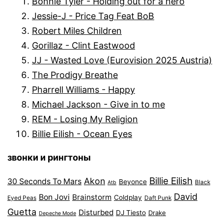
Bonnie Tyler - Holding out for a hero
Jessie-J - Price Tag Feat BoB
Robert Miles Children
Gorillaz - Clint Eastwood
JJ - Wasted Love (Eurovision 2025 Austria)
The Prodigy Breathe
Pharrell Williams - Happy
Michael Jackson - Give in to me
REM - Losing My Religion
Billie Eilish - Ocean Eyes
звонки и рингтоны
Billie Eilish
Akon
30 Seconds To Mars
Beyonce
Black
Atb
David
Bon Jovi
Brainstorm
Coldplay
Eyed Peas
Daft Punk
Guetta
Disturbed
DJ Tiesto
Drake
Depeche Mode