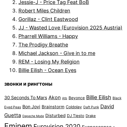
Jessie-J - Price Tag Feat BoB
Robert Miles Children
Gorillaz - Clint Eastwood
JJ - Wasted Love (Eurovision 2025 Austria)
Pharrell Williams - Happy
The Prodigy Breathe
Michael Jackson - Give in to me
REM - Losing My Religion
Billie Eilish - Ocean Eyes
звонки и рингтоны
Billie Eilish
Akon
30 Seconds To Mars
Beyonce
Black
Atb
David
Bon Jovi
Brainstorm
Coldplay
Eyed Peas
Daft Punk
Guetta
Disturbed
DJ Tiesto
Drake
Depeche Mode
Eminem
Eurovision 2020