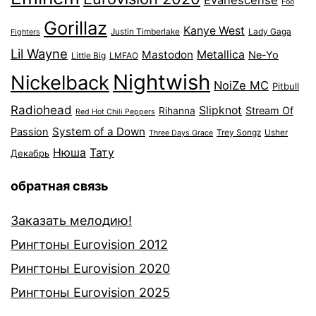
Evanescense
Foo
Gorillaz
Kanye West
Justin Timberlake
Lady Gaga
Fighters
Lil Wayne
Mastodon
Metallica
Ne-Yo
Little Big
LMFAO
Nightwish
Nickelback
NoiZe MC
Pitbull
Radiohead
Slipknot
Stream Of
Rihanna
Red Hot Chili Peppers
System of a Down
Passion
Trey Songz
Usher
Three Days Grace
Нюша
Тату
Декабрь
обратная связь
Заказать мелодию!
Рингтоны Eurovision 2012
Рингтоны Eurovision 2020
Рингтоны Eurovision 2025