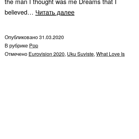
the man I thought was me Dreams that I
Uku
believed…
Читать далее
Suviste
—
Опубликовано
31.03.2020
What
В рубрике
Pop
Love
Отмечено
Eurovision 2020
,
Uku Suviste
,
What Love Is
Is
(Eurovision
2020
Estonia)