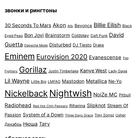
звонки и рингтоны
Billie Eilish
Akon
30 Seconds To Mars
Beyonce
Black
Atb
David
Bon Jovi
Brainstorm
Coldplay
Eyed Peas
Daft Punk
Guetta
Disturbed
DJ Tiesto
Drake
Depeche Mode
Eminem
Eurovision 2020
Evanescense
Foo
Gorillaz
Kanye West
Justin Timberlake
Lady Gaga
Fighters
Lil Wayne
Mastodon
Metallica
Ne-Yo
Little Big
LMFAO
Nightwish
Nickelback
NoiZe MC
Pitbull
Radiohead
Slipknot
Stream Of
Rihanna
Red Hot Chili Peppers
System of a Down
Passion
Trey Songz
Usher
Three Days Grace
Нюша
Тату
Декабрь