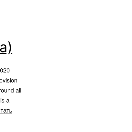
a)
2020
ovision
round all
is a
тать