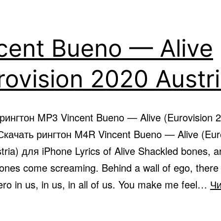
cent Bueno — Alive
rovision 2020 Austri
рингтон MP3 Vincent Bueno — Alive (Eurovision 
 Скачать рингтон M4R Vincent Bueno — Alive (Eur
ria) для iPhone Lyrics of Alive Shackled bones, a
rones come screaming. Behind a wall of ego, there 
ro in us, in us, in all of us. You make me feel…
Чи
ncent
eno