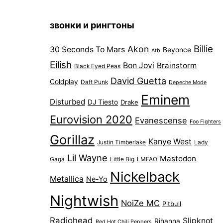
звонки и рингтоны
Billie
Akon
30 Seconds To Mars
Beyonce
Atb
Eilish
Bon Jovi
Brainstorm
Black Eyed Peas
David Guetta
Coldplay
Daft Punk
Depeche Mode
Eminem
Disturbed
DJ Tiesto
Drake
Eurovision 2020
Evanescense
Foo Fighters
Gorillaz
Kanye West
Justin Timberlake
Lady
Lil Wayne
Mastodon
Gaga
Little Big
LMFAO
Nickelback
Metallica
Ne-Yo
Nightwish
NoiZe MC
Pitbull
Radiohead
Slipknot
Rihanna
Red Hot Chili Peppers