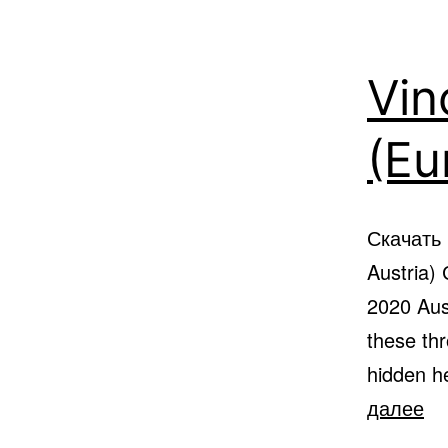
Vin
(Eu
Скачать 
Austria)
2020 Aust
these th
hidden he
Vi
далее
Bu