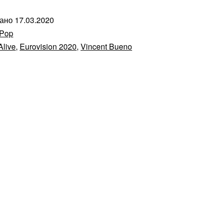
вано
17.03.2020
ive
Pop
urovision
Alive
,
Eurovision 2020
,
Vincent Bueno
20
stria)