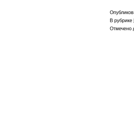
—
Опублико
Al
В рубрике
(E
Отмечено
20
Au