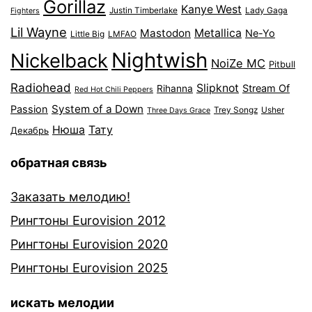
Gorillaz
Kanye West
Justin Timberlake
Lady Gaga
Fighters
Lil Wayne
Mastodon
Metallica
Ne-Yo
Little Big
LMFAO
Nightwish
Nickelback
NoiZe MC
Pitbull
Radiohead
Slipknot
Stream Of
Rihanna
Red Hot Chili Peppers
System of a Down
Passion
Trey Songz
Usher
Three Days Grace
Нюша
Тату
Декабрь
обратная связь
Заказать мелодию!
Рингтоны Eurovision 2012
Рингтоны Eurovision 2020
Рингтоны Eurovision 2025
искать мелодии