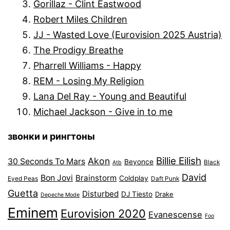
Gorillaz - Clint Eastwood
Robert Miles Children
JJ - Wasted Love (Eurovision 2025 Austria)
The Prodigy Breathe
Pharrell Williams - Happy
REM - Losing My Religion
Lana Del Ray - Young and Beautiful
Michael Jackson - Give in to me
звонки и рингтоны
Billie Eilish
Akon
30 Seconds To Mars
Beyonce
Black
Atb
David
Bon Jovi
Brainstorm
Coldplay
Eyed Peas
Daft Punk
Guetta
Disturbed
DJ Tiesto
Drake
Depeche Mode
Eminem
Eurovision 2020
Evanescense
Foo