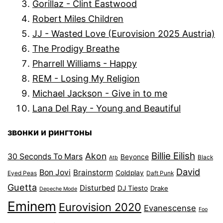
Gorillaz - Clint Eastwood
Robert Miles Children
JJ - Wasted Love (Eurovision 2025 Austria)
The Prodigy Breathe
Pharrell Williams - Happy
REM - Losing My Religion
Michael Jackson - Give in to me
Lana Del Ray - Young and Beautiful
звонки и рингтоны
Billie Eilish
Akon
30 Seconds To Mars
Beyonce
Black
Atb
David
Bon Jovi
Brainstorm
Coldplay
Eyed Peas
Daft Punk
Guetta
Disturbed
DJ Tiesto
Drake
Depeche Mode
Eminem
Eurovision 2020
Evanescense
Foo