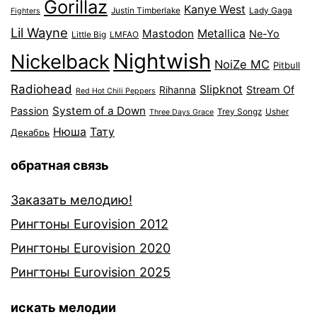
Gorillaz
Kanye West
Justin Timberlake
Lady Gaga
Fighters
Lil Wayne
Mastodon
Metallica
Ne-Yo
Little Big
LMFAO
Nightwish
Nickelback
NoiZe MC
Pitbull
Radiohead
Slipknot
Stream Of
Rihanna
Red Hot Chili Peppers
System of a Down
Passion
Trey Songz
Usher
Three Days Grace
Нюша
Тату
Декабрь
обратная связь
Заказать мелодию!
Рингтоны Eurovision 2012
Рингтоны Eurovision 2020
Рингтоны Eurovision 2025
искать мелодии