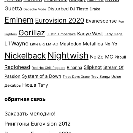
Guetta
Disturbed
DJ Tiesto
Drake
Depeche Mode
Eminem
Eurovision 2020
Evanescense
Foo
Gorillaz
Kanye West
Justin Timberlake
Lady Gaga
Fighters
Lil Wayne
Mastodon
Metallica
Ne-Yo
Little Big
LMFAO
Nightwish
Nickelback
NoiZe MC
Pitbull
Radiohead
Slipknot
Stream Of
Rihanna
Red Hot Chili Peppers
System of a Down
Passion
Trey Songz
Usher
Three Days Grace
Нюша
Тату
Декабрь
обратная связь
Заказать мелодию!
Рингтоны Eurovision 2012