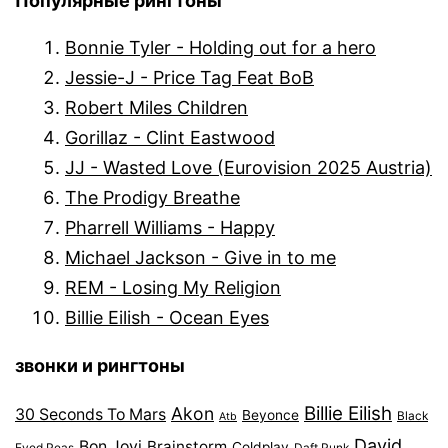
Популярные рингтоны
Bonnie Tyler - Holding out for a hero
Jessie-J - Price Tag Feat BoB
Robert Miles Children
Gorillaz - Clint Eastwood
JJ - Wasted Love (Eurovision 2025 Austria)
The Prodigy Breathe
Pharrell Williams - Happy
Michael Jackson - Give in to me
REM - Losing My Religion
Billie Eilish - Ocean Eyes
звонки и рингтоны
Billie Eilish
Akon
30 Seconds To Mars
Beyonce
Black
Atb
David
Bon Jovi
Brainstorm
Coldplay
Eyed Peas
Daft Punk