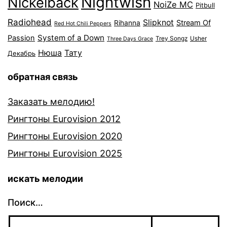
Nightwish
Nickelback
NoiZe MC
Pitbull
Radiohead
Slipknot
Stream Of
Rihanna
Red Hot Chili Peppers
System of a Down
Passion
Trey Songz
Usher
Three Days Grace
Нюша
Тату
Декабрь
обратная связь
Заказать мелодию!
Рингтоны Eurovision 2012
Рингтоны Eurovision 2020
Рингтоны Eurovision 2025
искать мелодии
Поиск…