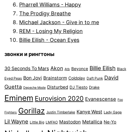
Pharrell Williams - Happy
The Prodigy Breathe
Michael Jackson - Give in to me
REM - Losing My Religion
Billie Eilish - Ocean Eyes
звонки и рингтоны
Billie Eilish
Akon
30 Seconds To Mars
Beyonce
Black
Atb
David
Bon Jovi
Brainstorm
Coldplay
Eyed Peas
Daft Punk
Guetta
Disturbed
DJ Tiesto
Drake
Depeche Mode
Eminem
Eurovision 2020
Evanescense
Foo
Gorillaz
Kanye West
Justin Timberlake
Lady Gaga
Fighters
Lil Wayne
Mastodon
Metallica
Ne-Yo
Little Big
LMFAO