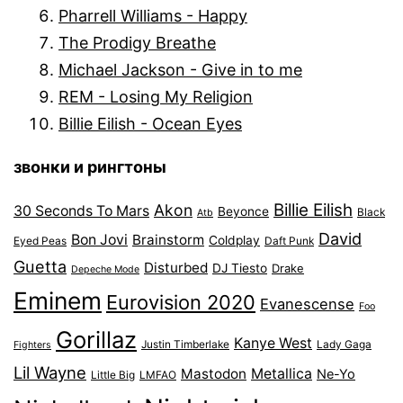
Pharrell Williams - Happy
The Prodigy Breathe
Michael Jackson - Give in to me
REM - Losing My Religion
Billie Eilish - Ocean Eyes
звонки и рингтоны
Billie Eilish
Akon
30 Seconds To Mars
Beyonce
Black
Atb
David
Bon Jovi
Brainstorm
Coldplay
Eyed Peas
Daft Punk
Guetta
Disturbed
DJ Tiesto
Drake
Depeche Mode
Eminem
Eurovision 2020
Evanescense
Foo
Gorillaz
Kanye West
Justin Timberlake
Lady Gaga
Fighters
Lil Wayne
Mastodon
Metallica
Ne-Yo
Little Big
LMFAO