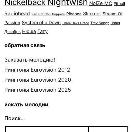
Nightwish
Nickelback
NoiZe MC
Pitbull
Radiohead
Slipknot
Stream Of
Rihanna
Red Hot Chili Peppers
System of a Down
Passion
Trey Songz
Usher
Three Days Grace
Нюша
Тату
Декабрь
обратная связь
Заказать мелодию!
Рингтоны Eurovision 2012
Рингтоны Eurovision 2020
Рингтоны Eurovision 2025
искать мелодии
Поиск…